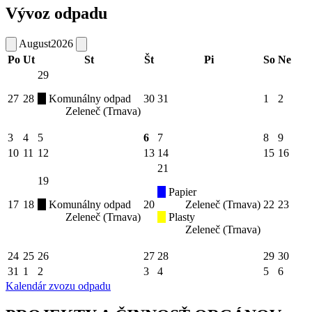
Vývoz odpadu
August
2026
Po
Ut
St
Št
Pi
So
Ne
29
27
28
Komunálny odpad
30
31
1
2
Zeleneč (Trnava)
3
4
5
6
7
8
9
10
11
12
13
14
15
16
21
19
Papier
17
18
Komunálny odpad
20
Zeleneč (Trnava)
22
23
Zeleneč (Trnava)
Plasty
Zeleneč (Trnava)
24
25
26
27
28
29
30
31
1
2
3
4
5
6
Kalendár zvozu odpadu