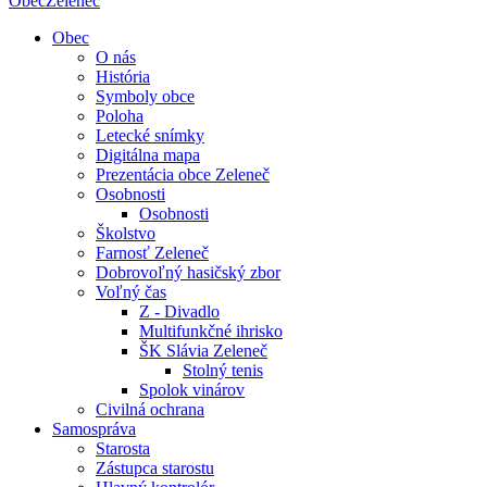
Obec
Zeleneč
Obec
O nás
História
Symboly obce
Poloha
Letecké snímky
Digitálna mapa
Prezentácia obce Zeleneč
Osobnosti
Osobnosti
Školstvo
Farnosť Zeleneč
Dobrovoľný hasičský zbor
Voľný čas
Z - Divadlo
Multifunkčné ihrisko
ŠK Slávia Zeleneč
Stolný tenis
Spolok vinárov
Civilná ochrana
Samospráva
Starosta
Zástupca starostu