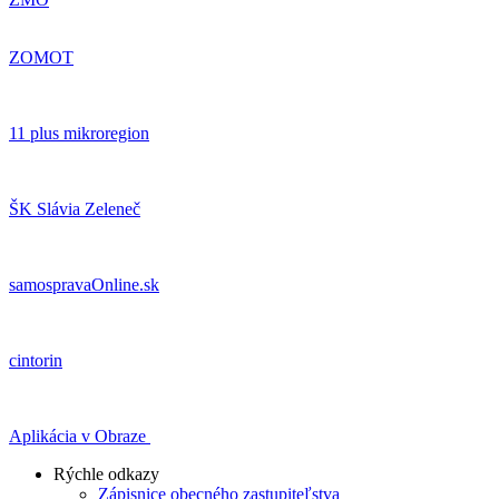
ZOMOT
11 plus mikroregion
ŠK Slávia Zeleneč
samospravaOnline.sk
cintorin
Aplikácia v Obraze
Rýchle odkazy
Zápisnice obecného zastupiteľstva