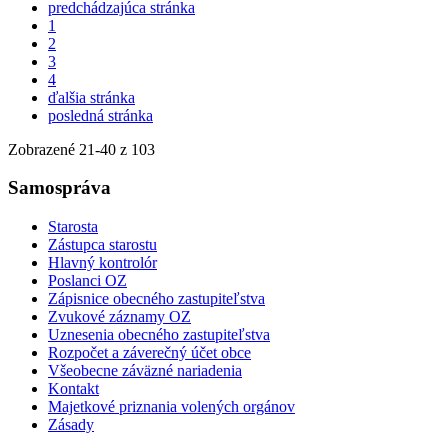
predchádzajúca stránka
1
2
3
4
ďalšia stránka
posledná stránka
Zobrazené
21
-
40
z 103
Samospráva
Starosta
Zástupca starostu
Hlavný kontrolór
Poslanci OZ
Zápisnice obecného zastupiteľstva
Zvukové záznamy OZ
Uznesenia obecného zastupiteľstva
Rozpočet a záverečný účet obce
Všeobecne záväzné nariadenia
Kontakt
Majetkové priznania volených orgánov
Zásady