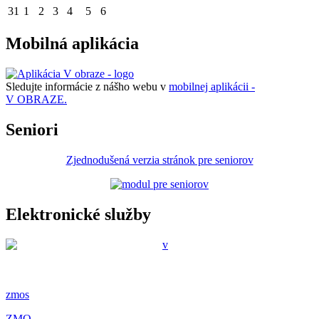
31
1
2
3
4
5
6
Mobilná aplikácia
Sledujte informácie z nášho webu v
mobilnej aplikácii -
V OBRAZE.
Seniori
Zjednodušená verzia stránok pre seniorov
Elektronické služby
zmos
ZMO