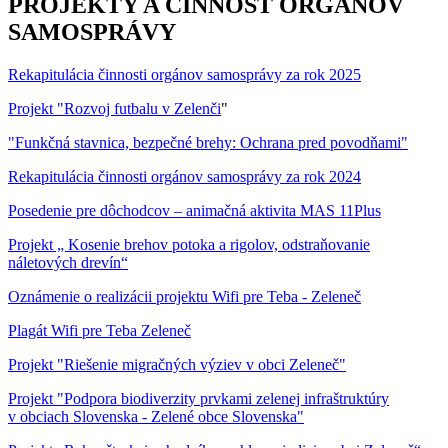
PROJEKTY A ČINNOSŤ ORGÁNOV
SAMOSPRÁVY
Rekapitulácia činnosti orgánov samosprávy za rok 2025
Projekt "Rozvoj futbalu v Zelenči
"
"Funkčná stavnica, bezpečné brehy: Ochrana pred povodňami"
Rekapitulácia činnosti orgánov samosprávy za rok 2024
Posedenie pre dôchodcov – animačná aktivita MAS 11Plus
Projekt „ Kosenie brehov potoka a rigolov, odstraňovanie
náletových drevín“
Oznámenie o realizácii projektu Wifi pre Teba - Zeleneč
Plagát Wifi pre Teba Zeleneč
Projekt "Riešenie migračných výziev v obci Zeleneč"
Projekt "Podpora biodiverzity prvkami zelenej infraštruktúry
v obciach Slovenska - Zelené obce Slovenska"