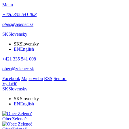
Menu
+420 335 541 008
obec@zelenec.sk
SK
Slovensky
SK
Slovensky
EN
English
+421 335 541 008
obec@zelenec.sk
Facebook
Mapa webu
RSS
Seniori
Vytlačiť
SK
Slovensky
SK
Slovensky
EN
English
Obec
Zeleneč