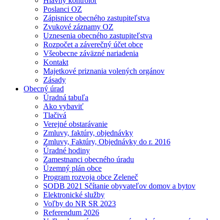
Hlavný kontrolór
Poslanci OZ
Zápisnice obecného zastupiteľstva
Zvukové záznamy OZ
Uznesenia obecného zastupiteľstva
Rozpočet a záverečný účet obce
Všeobecne záväzné nariadenia
Kontakt
Majetkové priznania volených orgánov
Zásady
Obecný úrad
Úradná tabuľa
Ako vybaviť
Tlačivá
Verejné obstarávanie
Zmluvy, faktúry, objednávky
Zmluvy, Faktúry, Objednávky do r. 2016
Úradné hodiny
Zamestnanci obecného úradu
Územný plán obce
Program rozvoja obce Zeleneč
SODB 2021 Sčítanie obyvateľov domov a bytov
Elektronické služby
Voľby do NR SR 2023
Referendum 2026