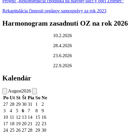
Projekt „Rekonštrukcia chodníka na hlavnej ulici v obci Zeleneč“
Rekapitulácia činnosti orgánov samosprávy za rok 2023
Harmonogram zasadnutí OZ na rok 2026
10.2.2026
28.4.2026
23.6.2026
22.9.2026
Kalendár
August
2026
Po
Ut
St
Št
Pia
So
Ne
27
28
29
30
31
1
2
3
4
5
6
7
8
9
10
11
12
13
14
15
16
17
18
19
20
21
22
23
24
25
26
27
28
29
30