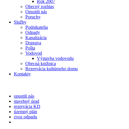
Rok 2007
Obecný rozhlas
Opustili nás
Poruchy
Služby
Podnikatelia
Odpady
Kanalizácia
Doprava
Pošta
Vodovod
Výstavba vodovodu
Obecná knižnica
Rezervácia kultúrneho domu
Kontakty
opustili nás
stavebný úrad
rezervácia KD
územný plán
zvoz odpadu