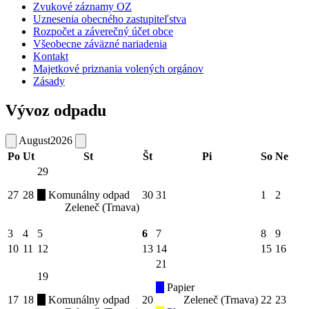
Zvukové záznamy OZ
Uznesenia obecného zastupiteľstva
Rozpočet a záverečný účet obce
Všeobecne záväzné nariadenia
Kontakt
Majetkové priznania volených orgánov
Zásady
Vývoz odpadu
August
2026
Po
Ut
St
Št
Pi
So
Ne
29
27
28
Komunálny odpad
30
31
1
2
Zeleneč (Trnava)
3
4
5
6
7
8
9
10
11
12
13
14
15
16
21
19
Papier
17
18
Komunálny odpad
20
Zeleneč (Trnava)
22
23