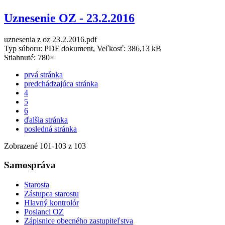
Uznesenie OZ - 23.2.2016
uznesenia z oz 23.2.2016.pdf
Typ súboru: PDF dokument, Veľkosť: 386,13 kB
Stiahnuté: 780×
prvá stránka
predchádzajúca stránka
4
5
6
ďalšia stránka
posledná stránka
Zobrazené
101
-
103
z 103
Samospráva
Starosta
Zástupca starostu
Hlavný kontrolór
Poslanci OZ
Zápisnice obecného zastupiteľstva