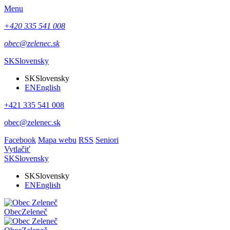
Menu
+420 335 541 008
obec@zelenec.sk
SK
Slovensky
SK
Slovensky
EN
English
+421 335 541 008
obec@zelenec.sk
Facebook
Mapa webu
RSS
Seniori
Vytlačiť
SK
Slovensky
SK
Slovensky
EN
English
Obec
Zeleneč