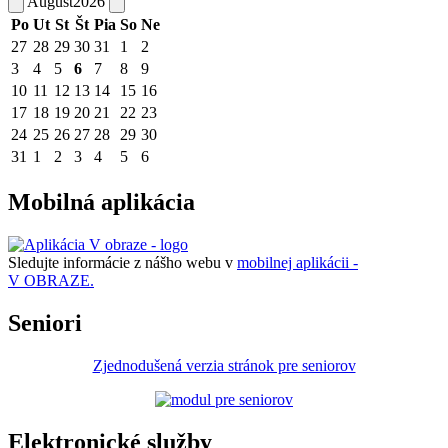
August
2026
Po
Ut
St
Št
Pia
So
Ne
27
28
29
30
31
1
2
3
4
5
6
7
8
9
10
11
12
13
14
15
16
17
18
19
20
21
22
23
24
25
26
27
28
29
30
31
1
2
3
4
5
6
Mobilná aplikácia
Sledujte informácie z nášho webu v
mobilnej aplikácii -
V OBRAZE.
Seniori
Zjednodušená verzia stránok pre seniorov
Elektronické služby