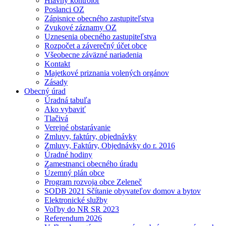
Hlavný kontrolór
Poslanci OZ
Zápisnice obecného zastupiteľstva
Zvukové záznamy OZ
Uznesenia obecného zastupiteľstva
Rozpočet a záverečný účet obce
Všeobecne záväzné nariadenia
Kontakt
Majetkové priznania volených orgánov
Zásady
Obecný úrad
Úradná tabuľa
Ako vybaviť
Tlačivá
Verejné obstarávanie
Zmluvy, faktúry, objednávky
Zmluvy, Faktúry, Objednávky do r. 2016
Úradné hodiny
Zamestnanci obecného úradu
Územný plán obce
Program rozvoja obce Zeleneč
SODB 2021 Sčítanie obyvateľov domov a bytov
Elektronické služby
Voľby do NR SR 2023
Referendum 2026