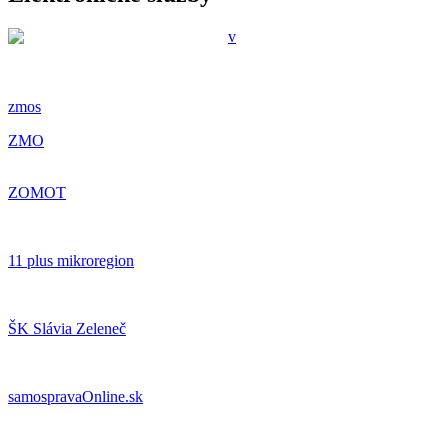
zmos
ZMO
ZOMOT
11 plus mikroregion
ŠK Slávia Zeleneč
samospravaOnline.sk