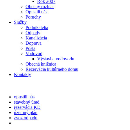
Rok 2007
Obecný rozhlas
Opustili nás
Poruchy
Služby
Podnikatelia
Odpady
Kanalizácia
Doprava
Pošta
Vodovod
Výstavba vodovodu
Obecná knižnica
Rezervácia kultúrneho domu
Kontakty
opustili nás
stavebný úrad
rezervácia KD
územný plán
zvoz odpadu