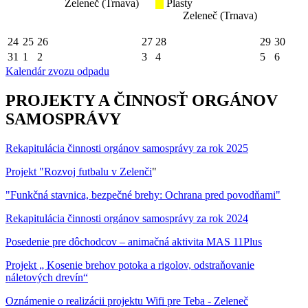
Zeleneč (Trnava)
Plasty
Zeleneč (Trnava)
24
25
26
27
28
29
30
31
1
2
3
4
5
6
Kalendár zvozu odpadu
PROJEKTY A ČINNOSŤ ORGÁNOV
SAMOSPRÁVY
Rekapitulácia činnosti orgánov samosprávy za rok 2025
Projekt "Rozvoj futbalu v Zelenči
"
"Funkčná stavnica, bezpečné brehy: Ochrana pred povodňami"
Rekapitulácia činnosti orgánov samosprávy za rok 2024
Posedenie pre dôchodcov – animačná aktivita MAS 11Plus
Projekt „ Kosenie brehov potoka a rigolov, odstraňovanie
náletových drevín“
Oznámenie o realizácii projektu Wifi pre Teba - Zeleneč