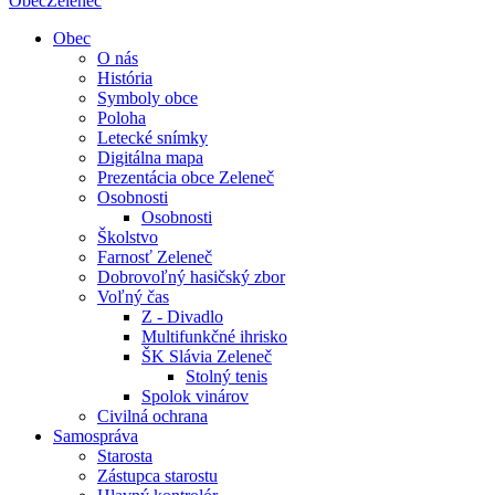
Obec
Zeleneč
Obec
O nás
História
Symboly obce
Poloha
Letecké snímky
Digitálna mapa
Prezentácia obce Zeleneč
Osobnosti
Osobnosti
Školstvo
Farnosť Zeleneč
Dobrovoľný hasičský zbor
Voľný čas
Z - Divadlo
Multifunkčné ihrisko
ŠK Slávia Zeleneč
Stolný tenis
Spolok vinárov
Civilná ochrana
Samospráva
Starosta
Zástupca starostu