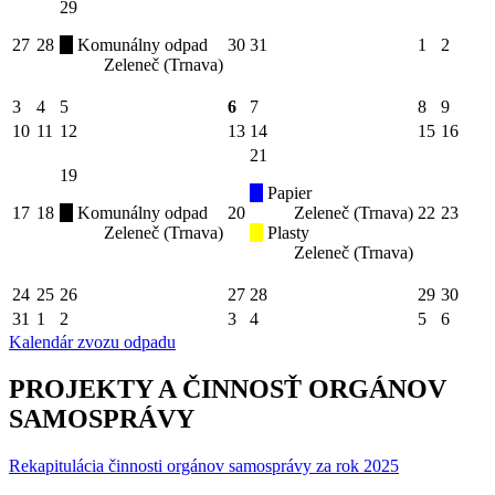
29
27
28
Komunálny odpad
30
31
1
2
Zeleneč (Trnava)
3
4
5
6
7
8
9
10
11
12
13
14
15
16
21
19
Papier
17
18
Komunálny odpad
20
Zeleneč (Trnava)
22
23
Zeleneč (Trnava)
Plasty
Zeleneč (Trnava)
24
25
26
27
28
29
30
31
1
2
3
4
5
6
Kalendár zvozu odpadu
PROJEKTY A ČINNOSŤ ORGÁNOV
SAMOSPRÁVY
Rekapitulácia činnosti orgánov samosprávy za rok 2025