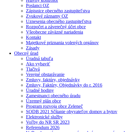
Hlavný kontrolór
Poslanci OZ
Zápisnice obecného zastupiteľstva
Zvukové záznamy OZ
Uznesenia obecného zastupiteľstva
Rozpočet a záverečný účet obce
Všeobecne záväzné nariadenia
Kontakt
Majetkové priznania volených orgánov
Zásady
Obecný úrad
Úradná tabuľa
Ako vybaviť
Tlačivá
Verejné obstarávanie
Zmluvy, faktúry, objednávky
Zmluvy, Faktúry, Objednávky do r. 2016
Úradné hodiny
Zamestnanci obecného úradu
Územný plán obce
Program rozvoja obce Zeleneč
SODB 2021 Sčítanie obyvateľov domov a bytov
Elektronické služby
Voľby do NR SR 2023
Referendum 2026