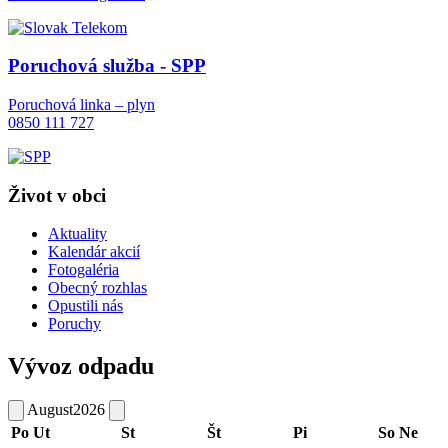
Poruchová služba - SPP
Poruchová linka – plyn
0850 111 727
Život v obci
Aktuality
Kalendár akcií
Fotogaléria
Obecný rozhlas
Opustili nás
Poruchy
Vývoz odpadu
August
2026
Po
Ut
St
Št
Pi
So
Ne