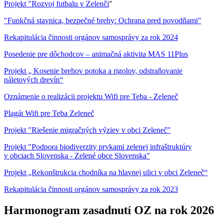
Projekt "Rozvoj futbalu v Zelenči
"
"Funkčná stavnica, bezpečné brehy: Ochrana pred povodňami"
Rekapitulácia činnosti orgánov samosprávy za rok 2024
Posedenie pre dôchodcov – animačná aktivita MAS 11Plus
Projekt „ Kosenie brehov potoka a rigolov, odstraňovanie
náletových drevín“
Oznámenie o realizácii projektu Wifi pre Teba - Zeleneč
Plagát Wifi pre Teba Zeleneč
Projekt "Riešenie migračných výziev v obci Zeleneč"
Projekt "Podpora biodiverzity prvkami zelenej infraštruktúry
v obciach Slovenska - Zelené obce Slovenska"
Projekt „Rekonštrukcia chodníka na hlavnej ulici v obci Zeleneč“
Rekapitulácia činnosti orgánov samosprávy za rok 2023
Harmonogram zasadnutí OZ na rok 2026