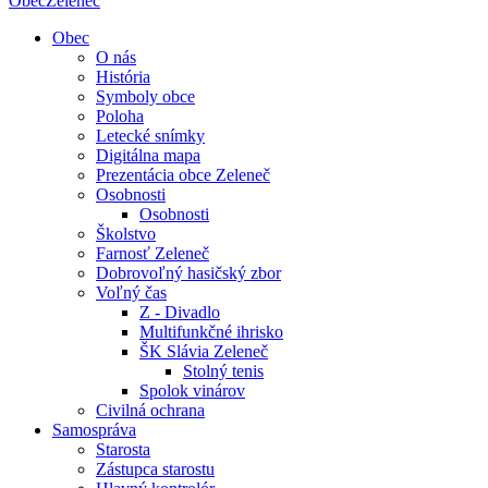
Obec
Zeleneč
Obec
O nás
História
Symboly obce
Poloha
Letecké snímky
Digitálna mapa
Prezentácia obce Zeleneč
Osobnosti
Osobnosti
Školstvo
Farnosť Zeleneč
Dobrovoľný hasičský zbor
Voľný čas
Z - Divadlo
Multifunkčné ihrisko
ŠK Slávia Zeleneč
Stolný tenis
Spolok vinárov
Civilná ochrana
Samospráva
Starosta
Zástupca starostu