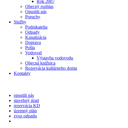
Rok 2007
Obecný rozhlas
Opustili nás
Poruchy
Služby
Podnikatelia
Odpady
Kanalizácia
Doprava
Pošta
Vodovod
Výstavba vodovodu
Obecná knižnica
Rezervácia kultúrneho domu
Kontakty
opustili nás
stavebný úrad
rezervácia KD
územný plán
zvoz odpadu