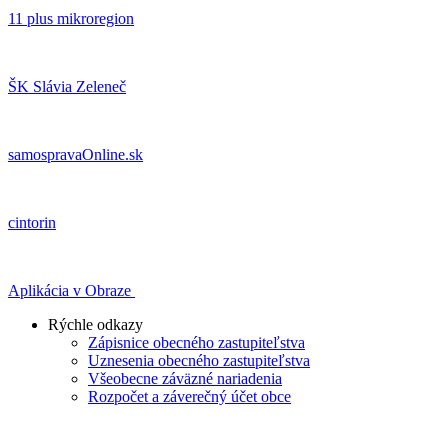
11 plus mikroregion
ŠK Slávia Zeleneč
samospravaOnline.sk
cintorin
Aplikácia v Obraze
Rýchle odkazy
Zápisnice obecného zastupiteľstva
Uznesenia obecného zastupiteľstva
Všeobecne záväzné nariadenia
Rozpočet a záverečný účet obce