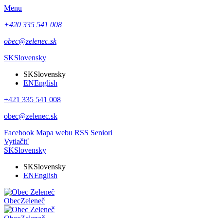
Menu
+420 335 541 008
obec@zelenec.sk
SK
Slovensky
SK
Slovensky
EN
English
+421 335 541 008
obec@zelenec.sk
Facebook
Mapa webu
RSS
Seniori
Vytlačiť
SK
Slovensky
SK
Slovensky
EN
English
Obec
Zeleneč