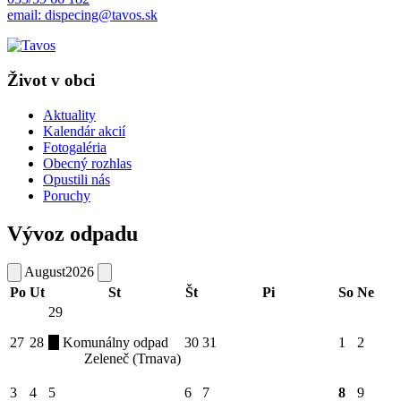
email: dispecing@tavos.sk
Život v obci
Aktuality
Kalendár akcií
Fotogaléria
Obecný rozhlas
Opustili nás
Poruchy
Vývoz odpadu
August
2026
Po
Ut
St
Št
Pi
So
Ne
29
27
28
Komunálny odpad
30
31
1
2
Zeleneč (Trnava)
3
4
5
6
7
8
9