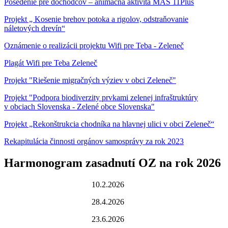
Posedenie pre dôchodcov – animačná aktivita MAS 11Plus
Projekt „ Kosenie brehov potoka a rigolov, odstraňovanie
náletových drevín“
Oznámenie o realizácii projektu Wifi pre Teba - Zeleneč
Plagát Wifi pre Teba Zeleneč
Projekt "Riešenie migračných výziev v obci Zeleneč"
Projekt "Podpora biodiverzity prvkami zelenej infraštruktúry
v obciach Slovenska - Zelené obce Slovenska"
Projekt „Rekonštrukcia chodníka na hlavnej ulici v obci Zeleneč“
Rekapitulácia činnosti orgánov samosprávy za rok 2023
Harmonogram zasadnutí OZ na rok 2026
10.2.2026
28.4.2026
23.6.2026