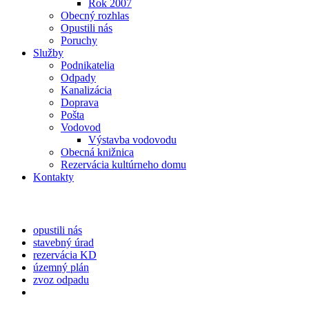
Rok 2007
Obecný rozhlas
Opustili nás
Poruchy
Služby
Podnikatelia
Odpady
Kanalizácia
Doprava
Pošta
Vodovod
Výstavba vodovodu
Obecná knižnica
Rezervácia kultúrneho domu
Kontakty
opustili nás
stavebný úrad
rezervácia KD
územný plán
zvoz odpadu