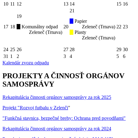
10
11
12
13
14
15
16
21
19
Papier
17
18
Komunálny odpad
20
Zeleneč (Trnava)
22
23
Zeleneč (Trnava)
Plasty
Zeleneč (Trnava)
24
25
26
27
28
29
30
31
1
2
3
4
5
6
Kalendár zvozu odpadu
PROJEKTY A ČINNOSŤ ORGÁNOV
SAMOSPRÁVY
Rekapitulácia činnosti orgánov samosprávy za rok 2025
Projekt "Rozvoj futbalu v Zelenči
"
"Funkčná stavnica, bezpečné brehy: Ochrana pred povodňami"
Rekapitulácia činnosti orgánov samosprávy za rok 2024