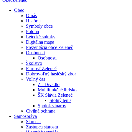
Obec
Zeleneč
Obec
O nás
História
Symboly obce
Poloha
Letecké snímky
Digitálna mapa
Prezentácia obce Zeleneč
Osobnosti
Osobnosti
Školstvo
Farnosť Zeleneč
Dobrovoľný hasičský zbor
Voľný čas
Z - Divadlo
Multifunkčné ihrisko
ŠK Slávia Zeleneč
Stolný tenis
Spolok vinárov
Civilná ochrana
Samospráva
Starosta
Zástupca starostu