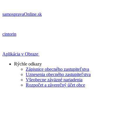
samospravaOnline.sk
cintorin
Aplikácia v Obraze
Rýchle odkazy
Zápisnice obecného zastupiteľstva
Uznesenia obecného zastupiteľstva
Všeobecne záväzné nariadenia
Rozpočet a záverečný účet obce