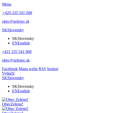
Menu
+420 335 541 008
obec@zelenec.sk
SK
Slovensky
SK
Slovensky
EN
English
+421 335 541 008
obec@zelenec.sk
Facebook
Mapa webu
RSS
Seniori
Vytlačiť
SK
Slovensky
SK
Slovensky
EN
English
Obec
Zeleneč