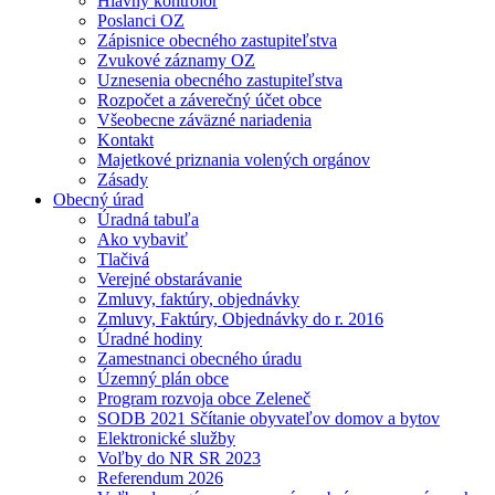
Hlavný kontrolór
Poslanci OZ
Zápisnice obecného zastupiteľstva
Zvukové záznamy OZ
Uznesenia obecného zastupiteľstva
Rozpočet a záverečný účet obce
Všeobecne záväzné nariadenia
Kontakt
Majetkové priznania volených orgánov
Zásady
Obecný úrad
Úradná tabuľa
Ako vybaviť
Tlačivá
Verejné obstarávanie
Zmluvy, faktúry, objednávky
Zmluvy, Faktúry, Objednávky do r. 2016
Úradné hodiny
Zamestnanci obecného úradu
Územný plán obce
Program rozvoja obce Zeleneč
SODB 2021 Sčítanie obyvateľov domov a bytov
Elektronické služby
Voľby do NR SR 2023
Referendum 2026