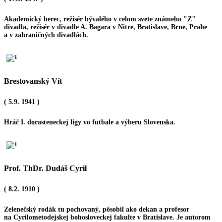
Akademický herec, režisér bývalého v celom svete známeho "Z"
divadla, režisér v divadle A. Bagara v Nitre, Bratislave, Brne, Prahe
a v zahraničných divadlách.
Brestovanský Vít
( 5.9. 1941 )
Hráč I. dorasteneckej ligy vo futbale a výberu Slovenska.
Prof. ThDr. Dudáš Cyril
( 8.2. 1910 )
Zelenečský rodák tu pochovaný, pôsobil ako dekan a profesor
na Cyrilometodejskej bohosloveckej fakulte v Bratislave. Je autorom