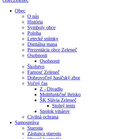
Obec
Zeleneč
Obec
O nás
História
Symboly obce
Poloha
Letecké snímky
Digitálna mapa
Prezentácia obce Zeleneč
Osobnosti
Osobnosti
Školstvo
Farnosť Zeleneč
Dobrovoľný hasičský zbor
Voľný čas
Z - Divadlo
Multifunkčné ihrisko
ŠK Slávia Zeleneč
Stolný tenis
Spolok vinárov
Civilná ochrana
Samospráva
Starosta
Zástupca starostu