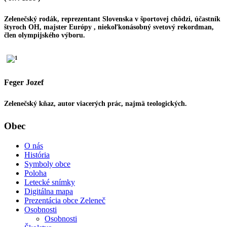
Zelenečský rodák, reprezentant Slovenska v športovej chôdzi, účastník
štyroch OH, majster Európy , niekoľkonásobný svetový rekordman,
člen olympijského výboru.
Feger Jozef
Zelenečský kňaz, autor viacerých prác, najmä teologických.
Obec
O nás
História
Symboly obce
Poloha
Letecké snímky
Digitálna mapa
Prezentácia obce Zeleneč
Osobnosti
Osobnosti