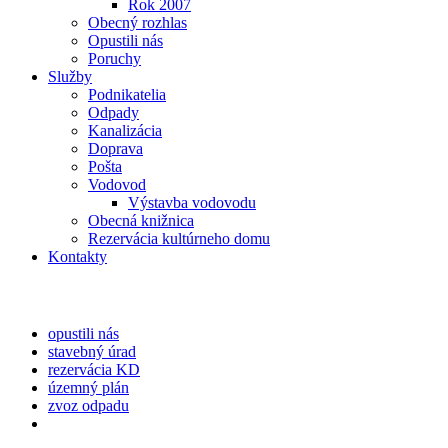
Rok 2007
Obecný rozhlas
Opustili nás
Poruchy
Služby
Podnikatelia
Odpady
Kanalizácia
Doprava
Pošta
Vodovod
Výstavba vodovodu
Obecná knižnica
Rezervácia kultúrneho domu
Kontakty
opustili nás
stavebný úrad
rezervácia KD
územný plán
zvoz odpadu