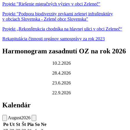
Projekt "Riešenie migračných výziev v obci Zeleneč"
Projekt "Podpora biodiverzity prvkami zelenej infraštruktúry
v obciach Slovenska - Zelené obce Slovenska"
Projekt „Rekonštrukcia chodníka na hlavnej ulici v obci Zeleneč“
Rekapitulácia činnosti orgánov samosprávy za rok 2023
Harmonogram zasadnutí OZ na rok 2026
10.2.2026
28.4.2026
23.6.2026
22.9.2026
Kalendár
August
2026
Po
Ut
St
Št
Pia
So
Ne