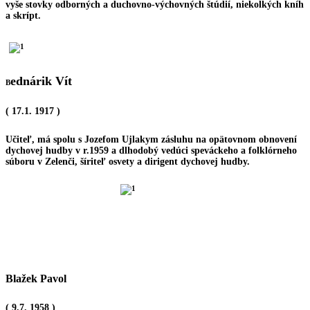
vyše stovky odborných a duchovno-výchovných štúdií, niekolkých kníh
a skrípt.
ednárik Vít
B
( 17.1. 1917 )
Učiteľ, má spolu s Jozefom Ujlakym zásluhu na opätovnom obnovení
dychovej hudby v r.1959 a dlhodobý vedúci speváckeho a folklórneho
súboru v Zelenči, šíriteľ osvety a dirigent dychovej hudby.
Blažek Pavol
( 9.7. 1958 )