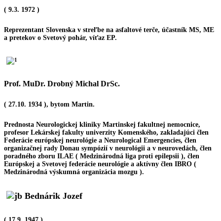
( 9.3. 1972 )
Reprezentant Slovenska v streľbe na asfaltové terče, účastník MS, ME
a pretekov o Svetový pohár, víťaz EP.
Prof. MuDr. Drobný Michal DrSc.
( 27.10. 1934 ), bytom Martin.
Prednosta Neurologickej kliniky Martinskej fakultnej nemocnice,
profesor Lekárskej fakulty univerzity Komenského, zakladajúci člen
Federácie európskej neurológie a Neurological Emergencies, člen
organizačnej rady Donau sympózií v neurológii a v neurovedách, člen
poradného zboru ILAE ( Medzinárodná liga proti epilepsii ), člen
Európskej a Svetovej federácie neurológie a aktívny člen IBRO (
Medzinárodná výskumná organizácia mozgu ).
Bednárik Jozef
( 17.9. 1947 )