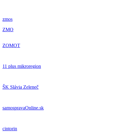
zmos
ZMO
ZOMOT
11 plus mikroregion
ŠK Slávia Zeleneč
samospravaOnline.sk
cintorin