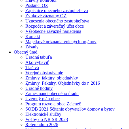
Hlavný kontrolór
Poslanci OZ
Zápisnice obecného zastupiteľstva
Zvukové záznamy OZ
Uznesenia obecného zastupiteľstva
Rozpočet a záverečný účet obce
Všeobecne záväzné nariadenia
Kontakt
Majetkové priznania volených orgánov
Zásady
Obecný úrad
Úradná tabuľa
Ako vybaviť
Tlačivá
Verejné obstarávanie
Zmluvy, faktúry, objednávky
Zmluvy, Faktúry, Objednávky do r. 2016
Úradné hodiny
Zamestnanci obecného úradu
Územný plán obce
Program rozvoja obce Zeleneč
SODB 2021 Sčítanie obyvateľov domov a bytov
Elektronické služby
Voľby do NR SR 2023
Referendum 2026