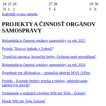
24
25
26
27
28
29
30
31
1
2
3
4
5
6
Kalendár zvozu odpadu
PROJEKTY A ČINNOSŤ ORGÁNOV
SAMOSPRÁVY
Rekapitulácia činnosti orgánov samosprávy za rok 2025
Projekt "Rozvoj futbalu v Zelenči
"
"Funkčná stavnica, bezpečné brehy: Ochrana pred povodňami"
Rekapitulácia činnosti orgánov samosprávy za rok 2024
Posedenie pre dôchodcov – animačná aktivita MAS 11Plus
Projekt „ Kosenie brehov potoka a rigolov, odstraňovanie
náletových drevín“
Oznámenie o realizácii projektu Wifi pre Teba - Zeleneč
Plagát Wifi pre Teba Zeleneč