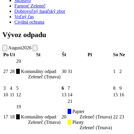
Školstvo
Farnosť Zeleneč
Dobrovoľný hasičský zbor
Voľný čas
Civilná ochrana
Vývoz odpadu
August
2026
Po
Ut
St
Št
Pi
So
Ne
29
27
28
Komunálny odpad
30
31
1
2
Zeleneč (Trnava)
3
4
5
6
7
8
9
10
11
12
13
14
15
16
21
19
Papier
17
18
Komunálny odpad
20
Zeleneč (Trnava)
22
23
Zeleneč (Trnava)
Plasty
Zeleneč (Trnava)