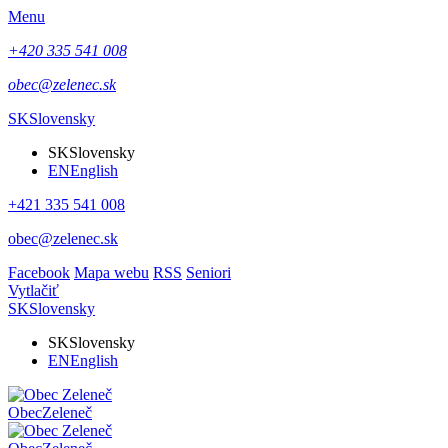
Menu
+420 335 541 008
obec@zelenec.sk
SK
Slovensky
SK
Slovensky
EN
English
+421 335 541 008
obec@zelenec.sk
Facebook
Mapa webu
RSS
Seniori
Vytlačiť
SK
Slovensky
SK
Slovensky
EN
English
Obec
Zeleneč