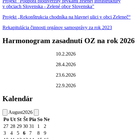
Projekt "Podpora biodiverzity prvkami zelenej infraštruktúry
v obciach Slovenska - Zelené obce Slovenska"
Projekt „Rekonštrukcia chodníka na hlavnej ulici v obci Zeleneč“
Rekapitulácia činnosti orgánov samosprávy za rok 2023
Harmonogram zasadnutí OZ na rok 2026
10.2.2026
28.4.2026
23.6.2026
22.9.2026
Kalendár
August
2026
Po
Ut
St
Št
Pia
So
Ne
27
28
29
30
31
1
2
3
4
5
6
7
8
9