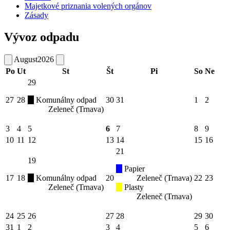
Majetkové priznania volených orgánov
Zásady
Vývoz odpadu
August
2026
Po
Ut
St
Št
Pi
So
Ne
29
27
28
Komunálny odpad
30
31
1
2
Zeleneč (Trnava)
3
4
5
6
7
8
9
10
11
12
13
14
15
16
21
19
Papier
17
18
Komunálny odpad
20
Zeleneč (Trnava)
22
23
Zeleneč (Trnava)
Plasty
Zeleneč (Trnava)
24
25
26
27
28
29
30
31
1
2
3
4
5
6