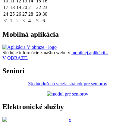
10
11
12
13
14
15
16
17
18
19
20
21
22
23
24
25
26
27
28
29
30
31
1
2
3
4
5
6
Mobilná aplikácia
Sledujte informácie z nášho webu v
mobilnej aplikácii -
V OBRAZE.
Seniori
Zjednodušená verzia stránok pre seniorov
Elektronické služby