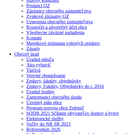
Hlavný kontrolór
Poslanci OZ
Zápisnice obecného zastupiteľstva
Zvukové záznamy OZ
Uznesenia obecného zastupiteľstva
Rozpočet a záverečný účet obce
Všeobecne záväzné nariadenia
Kontakt
Majetkové priznania volených orgánov
Zásady
Obecný úrad
Úradná tabuľa
Ako vybaviť
Tlačivá
Verejné obstarávanie
Zmluvy, faktúry, objednávky
Zmluvy, Faktúry, Objednávky do r. 2016
Úradné hodiny
Zamestnanci obecného úradu
Územný plán obce
Program rozvoja obce Zeleneč
SODB 2021 Sčítanie obyvateľov domov a bytov
Elektronické služby
Voľby do NR SR 2023
Referendum 2026