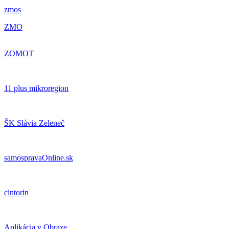
zmos
ZMO
ZOMOT
11 plus mikroregion
ŠK Slávia Zeleneč
samospravaOnline.sk
cintorin
Aplikácia v Obraze