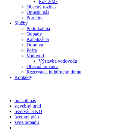
Rok 2007
Obecný rozhlas
Opustili nás
Poruchy
Služby
Podnikatelia
Odpady
Kanalizácia
Doprava
Pošta
Vodovod
Výstavba vodovodu
Obecná knižnica
Rezervácia kultúrneho domu
Kontakty
opustili nás
stavebný úrad
rezervácia KD
územný plán
zvoz odpadu