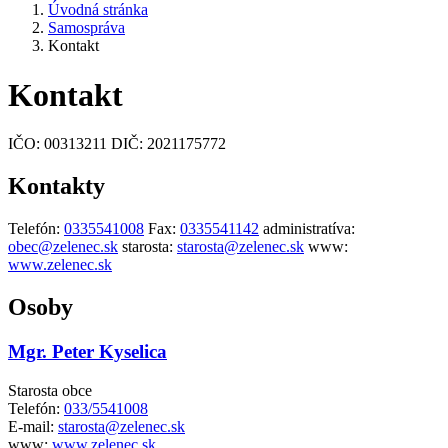
Úvodná stránka
Samospráva
Kontakt
Kontakt
IČO:
00313211
DIČ:
2021175772
Kontakty
Telefón:
0335541008
Fax:
0335541142
administratíva:
obec@zelenec.sk
starosta:
starosta@zelenec.sk
www:
www.zelenec.sk
Osoby
Mgr. Peter Kyselica
Starosta obce
Telefón:
033/5541008
E-mail:
starosta@zelenec.sk
www:
www.zelenec.sk