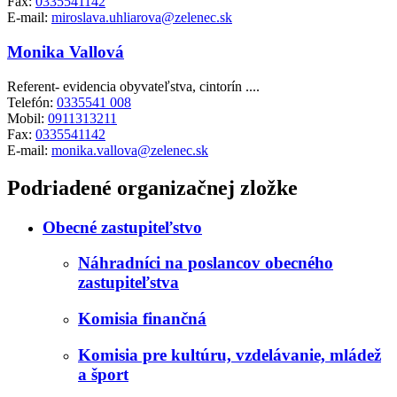
Fax:
0335541142
E-mail:
miroslava.uhliarova@zelenec.sk
Monika Vallová
Referent- evidencia obyvateľstva, cintorín ....
Telefón:
0335541 008
Mobil:
0911313211
Fax:
0335541142
E-mail:
monika.vallova@zelenec.sk
Podriadené organizačnej zložke
Obecné zastupiteľstvo
Náhradníci na poslancov obecného
zastupiteľstva
Komisia finančná
Komisia pre kultúru, vzdelávanie, mládež
a šport