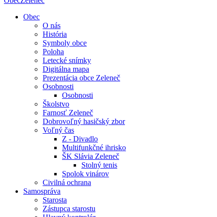
Obec
Zeleneč
Obec
O nás
História
Symboly obce
Poloha
Letecké snímky
Digitálna mapa
Prezentácia obce Zeleneč
Osobnosti
Osobnosti
Školstvo
Farnosť Zeleneč
Dobrovoľný hasičský zbor
Voľný čas
Z - Divadlo
Multifunkčné ihrisko
ŠK Slávia Zeleneč
Stolný tenis
Spolok vinárov
Civilná ochrana
Samospráva
Starosta
Zástupca starostu