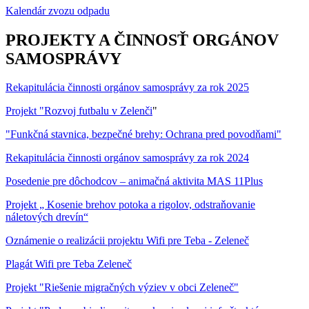
Kalendár zvozu odpadu
PROJEKTY A ČINNOSŤ ORGÁNOV
SAMOSPRÁVY
Rekapitulácia činnosti orgánov samosprávy za rok 2025
Projekt "Rozvoj futbalu v Zelenči
"
"Funkčná stavnica, bezpečné brehy: Ochrana pred povodňami"
Rekapitulácia činnosti orgánov samosprávy za rok 2024
Posedenie pre dôchodcov – animačná aktivita MAS 11Plus
Projekt „ Kosenie brehov potoka a rigolov, odstraňovanie
náletových drevín“
Oznámenie o realizácii projektu Wifi pre Teba - Zeleneč
Plagát Wifi pre Teba Zeleneč
Projekt "Riešenie migračných výziev v obci Zeleneč"