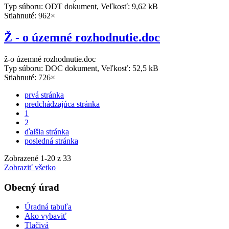
Typ súboru: ODT dokument, Veľkosť: 9,62 kB
Stiahnuté: 962×
Ž - o územné rozhodnutie.doc
ž-o územné rozhodnutie.doc
Typ súboru: DOC dokument, Veľkosť: 52,5 kB
Stiahnuté: 726×
prvá stránka
predchádzajúca stránka
1
2
ďalšia stránka
posledná stránka
Zobrazené
1
-
20
z 33
Zobraziť všetko
Obecný úrad
Úradná tabuľa
Ako vybaviť
Tlačivá