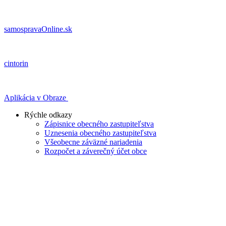
samospravaOnline.sk
cintorin
Aplikácia v Obraze
Rýchle odkazy
Zápisnice obecného zastupiteľstva
Uznesenia obecného zastupiteľstva
Všeobecne záväzné nariadenia
Rozpočet a záverečný účet obce