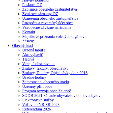
Hlavný kontrolór
Poslanci OZ
Zápisnice obecného zastupiteľstva
Zvukové záznamy OZ
Uznesenia obecného zastupiteľstva
Rozpočet a záverečný účet obce
Všeobecne záväzné nariadenia
Kontakt
Majetkové priznania volených orgánov
Zásady
Obecný úrad
Úradná tabuľa
Ako vybaviť
Tlačivá
Verejné obstarávanie
Zmluvy, faktúry, objednávky
Zmluvy, Faktúry, Objednávky do r. 2016
Úradné hodiny
Zamestnanci obecného úradu
Územný plán obce
Program rozvoja obce Zeleneč
SODB 2021 Sčítanie obyvateľov domov a bytov
Elektronické služby
Voľby do NR SR 2023
Referendum 2026