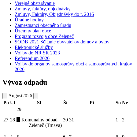
Verejné obstarávanie
Zmluvy, faktúry, objednávky
Zmluvy, Faktúry, Objednávky do r. 2016
Úradné hodiny
Zamestnanci obecného úradu
Územný plán obce
Program rozvoja obce Zeleneč
SODB 2021 Sčítanie obyvateľov domov a bytov
Elektronické služby
Voľby do NR SR 2023
Referendum 2026
Voľby do orgánov samosprávy obcí a samosprávnych krajov
2026
Vývoz odpadu
August
2026
Po
Ut
St
Št
Pi
So
Ne
29
27
28
Komunálny odpad
30
31
1
2
Zeleneč (Trnava)
3
4
5
6
7
8
9