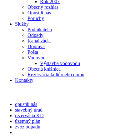
Rok 2007
Obecný rozhlas
Opustili nás
Poruchy
Služby
Podnikatelia
Odpady
Kanalizácia
Doprava
Pošta
Vodovod
Výstavba vodovodu
Obecná knižnica
Rezervácia kultúrneho domu
Kontakty
opustili nás
stavebný úrad
rezervácia KD
územný plán
zvoz odpadu