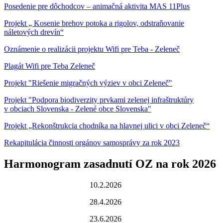
Posedenie pre dôchodcov – animačná aktivita MAS 11Plus
Projekt „ Kosenie brehov potoka a rigolov, odstraňovanie
náletových drevín“
Oznámenie o realizácii projektu Wifi pre Teba - Zeleneč
Plagát Wifi pre Teba Zeleneč
Projekt "Riešenie migračných výziev v obci Zeleneč"
Projekt "Podpora biodiverzity prvkami zelenej infraštruktúry
v obciach Slovenska - Zelené obce Slovenska"
Projekt „Rekonštrukcia chodníka na hlavnej ulici v obci Zeleneč“
Rekapitulácia činnosti orgánov samosprávy za rok 2023
Harmonogram zasadnutí OZ na rok 2026
10.2.2026
28.4.2026
23.6.2026