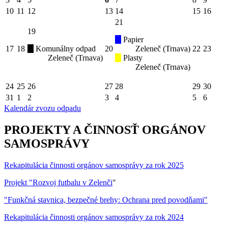
10
11
12
13
14
15
16
21
19
Papier
17
18
Komunálny odpad
20
Zeleneč (Trnava)
22
23
Zeleneč (Trnava)
Plasty
Zeleneč (Trnava)
24
25
26
27
28
29
30
31
1
2
3
4
5
6
Kalendár zvozu odpadu
PROJEKTY A ČINNOSŤ ORGÁNOV
SAMOSPRÁVY
Rekapitulácia činnosti orgánov samosprávy za rok 2025
Projekt "Rozvoj futbalu v Zelenči
"
"Funkčná stavnica, bezpečné brehy: Ochrana pred povodňami"
Rekapitulácia činnosti orgánov samosprávy za rok 2024