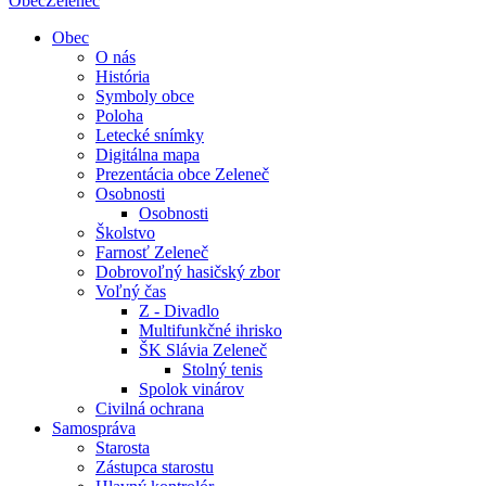
Obec
Zeleneč
Obec
O nás
História
Symboly obce
Poloha
Letecké snímky
Digitálna mapa
Prezentácia obce Zeleneč
Osobnosti
Osobnosti
Školstvo
Farnosť Zeleneč
Dobrovoľný hasičský zbor
Voľný čas
Z - Divadlo
Multifunkčné ihrisko
ŠK Slávia Zeleneč
Stolný tenis
Spolok vinárov
Civilná ochrana
Samospráva
Starosta
Zástupca starostu