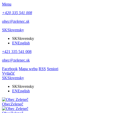
Menu
+420 335 541 008
obec@zelenec.sk
SK
Slovensky
SK
Slovensky
EN
English
+421 335 541 008
obec@zelenec.sk
Facebook
Mapa webu
RSS
Seniori
Vytlačiť
SK
Slovensky
SK
Slovensky
EN
English
Obec
Zeleneč