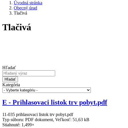
Úvodná stránka
Obecný úrad
Tlačivá
Tlačivá
Hľadať
Hľadať
Kategória
E - Prihlasovaci listok trv pobyt.pdf
11-035 prihlasovaci listok trv pobyt.pdf
Typ súboru: PDF dokument, Veľkosť: 51,63 kB
Stiahnuté: 1,499×