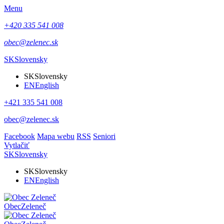
Menu
+420 335 541 008
obec@zelenec.sk
SK
Slovensky
SK
Slovensky
EN
English
+421 335 541 008
obec@zelenec.sk
Facebook
Mapa webu
RSS
Seniori
Vytlačiť
SK
Slovensky
SK
Slovensky
EN
English
Obec
Zeleneč