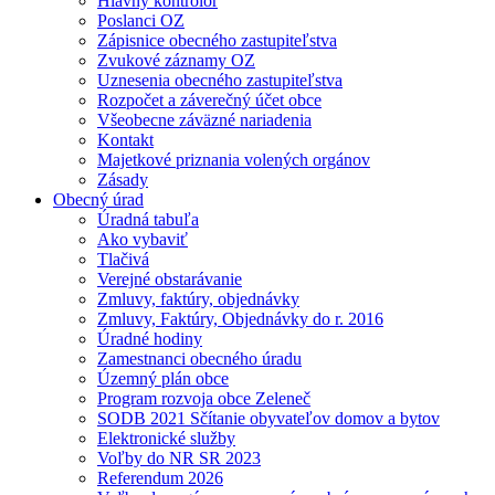
Hlavný kontrolór
Poslanci OZ
Zápisnice obecného zastupiteľstva
Zvukové záznamy OZ
Uznesenia obecného zastupiteľstva
Rozpočet a záverečný účet obce
Všeobecne záväzné nariadenia
Kontakt
Majetkové priznania volených orgánov
Zásady
Obecný úrad
Úradná tabuľa
Ako vybaviť
Tlačivá
Verejné obstarávanie
Zmluvy, faktúry, objednávky
Zmluvy, Faktúry, Objednávky do r. 2016
Úradné hodiny
Zamestnanci obecného úradu
Územný plán obce
Program rozvoja obce Zeleneč
SODB 2021 Sčítanie obyvateľov domov a bytov
Elektronické služby
Voľby do NR SR 2023
Referendum 2026