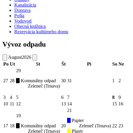
Kanalizácia
Doprava
Pošta
Vodovod
Obecná knižnica
Rezervácia kultúrneho domu
Vývoz odpadu
August
2026
Po
Ut
St
Št
Pi
So
Ne
29
27
28
Komunálny odpad
30
31
1
2
Zeleneč (Trnava)
3
4
5
6
7
8
9
10
11
12
13
14
15
16
21
19
Papier
17
18
Komunálny odpad
20
Zeleneč (Trnava)
22
23
Zeleneč (Trnava)
Plasty