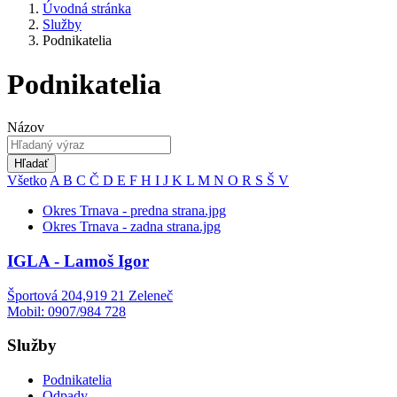
Úvodná stránka
Služby
Podnikatelia
Podnikatelia
Názov
Hľadať
Všetko
A
B
C
Č
D
E
F
H
I
J
K
L
M
N
O
R
S
Š
V
Okres Trnava - predna strana.jpg
Okres Trnava - zadna strana.jpg
IGLA - Lamoš Igor
Športová 204,919 21 Zeleneč
Mobil: 0907/984 728
Služby
Podnikatelia
Odpady