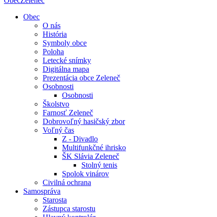
Obec
Zeleneč
Obec
O nás
História
Symboly obce
Poloha
Letecké snímky
Digitálna mapa
Prezentácia obce Zeleneč
Osobnosti
Osobnosti
Školstvo
Farnosť Zeleneč
Dobrovoľný hasičský zbor
Voľný čas
Z - Divadlo
Multifunkčné ihrisko
ŠK Slávia Zeleneč
Stolný tenis
Spolok vinárov
Civilná ochrana
Samospráva
Starosta
Zástupca starostu