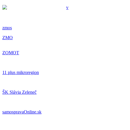
zmos
ZMO
ZOMOT
11 plus mikroregion
ŠK Slávia Zeleneč
samospravaOnline.sk