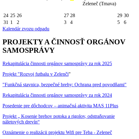
Zeleneč (Trnava)
24
25
26
27
28
29
30
31
1
2
3
4
5
6
Kalendár zvozu odpadu
PROJEKTY A ČINNOSŤ ORGÁNOV
SAMOSPRÁVY
Rekapitulácia činnosti orgánov samosprávy za rok 2025
Projekt "Rozvoj futbalu v Zelenči
"
"Funkčná stavnica, bezpečné brehy: Ochrana pred povodňami"
Rekapitulácia činnosti orgánov samosprávy za rok 2024
Posedenie pre dôchodcov – animačná aktivita MAS 11Plus
Projekt „ Kosenie brehov potoka a rigolov, odstraňovanie
náletových drevín“
Oznámenie o realizácii projektu Wifi pre Teba - Zeleneč