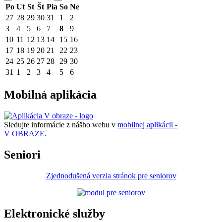
Po
Ut
St
Št
Pia
So
Ne
27
28
29
30
31
1
2
3
4
5
6
7
8
9
10
11
12
13
14
15
16
17
18
19
20
21
22
23
24
25
26
27
28
29
30
31
1
2
3
4
5
6
Mobilná aplikácia
Sledujte informácie z nášho webu v
mobilnej aplikácii -
V OBRAZE.
Seniori
Zjednodušená verzia stránok pre seniorov
Elektronické služby