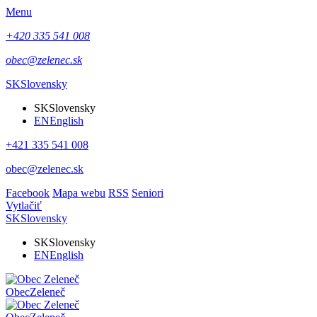
Menu
+420 335 541 008
obec@zelenec.sk
SK
Slovensky
SK
Slovensky
EN
English
+421 335 541 008
obec@zelenec.sk
Facebook
Mapa webu
RSS
Seniori
Vytlačiť
SK
Slovensky
SK
Slovensky
EN
English
Obec
Zeleneč