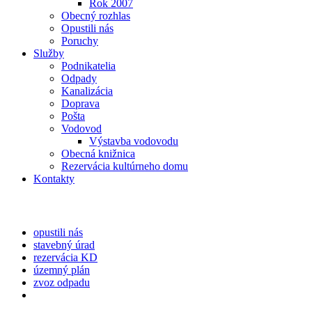
Rok 2007
Obecný rozhlas
Opustili nás
Poruchy
Služby
Podnikatelia
Odpady
Kanalizácia
Doprava
Pošta
Vodovod
Výstavba vodovodu
Obecná knižnica
Rezervácia kultúrneho domu
Kontakty
opustili nás
stavebný úrad
rezervácia KD
územný plán
zvoz odpadu