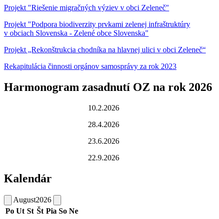
Projekt "Riešenie migračných výziev v obci Zeleneč"
Projekt "Podpora biodiverzity prvkami zelenej infraštruktúry
v obciach Slovenska - Zelené obce Slovenska"
Projekt „Rekonštrukcia chodníka na hlavnej ulici v obci Zeleneč“
Rekapitulácia činnosti orgánov samosprávy za rok 2023
Harmonogram zasadnutí OZ na rok 2026
10.2.2026
28.4.2026
23.6.2026
22.9.2026
Kalendár
August
2026
Po
Ut
St
Št
Pia
So
Ne