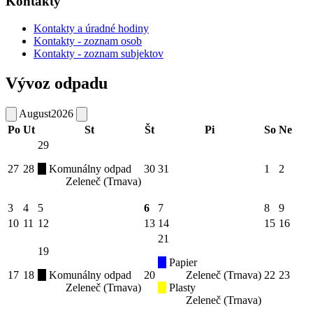
Kontakty
Kontakty a úradné hodiny
Kontakty - zoznam osob
Kontakty - zoznam subjektov
Vývoz odpadu
August
2026
Po
Ut
St
Št
Pi
So
Ne
29
27
28
Komunálny odpad
30
31
1
2
Zeleneč (Trnava)
3
4
5
6
7
8
9
10
11
12
13
14
15
16
21
19
Papier
17
18
Komunálny odpad
20
Zeleneč (Trnava)
22
23
Zeleneč (Trnava)
Plasty
Zeleneč (Trnava)