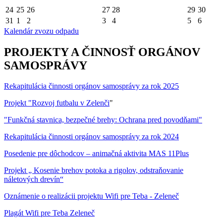
24
25
26
27
28
29
30
31
1
2
3
4
5
6
Kalendár zvozu odpadu
PROJEKTY A ČINNOSŤ ORGÁNOV
SAMOSPRÁVY
Rekapitulácia činnosti orgánov samosprávy za rok 2025
Projekt "Rozvoj futbalu v Zelenči
"
"Funkčná stavnica, bezpečné brehy: Ochrana pred povodňami"
Rekapitulácia činnosti orgánov samosprávy za rok 2024
Posedenie pre dôchodcov – animačná aktivita MAS 11Plus
Projekt „ Kosenie brehov potoka a rigolov, odstraňovanie
náletových drevín“
Oznámenie o realizácii projektu Wifi pre Teba - Zeleneč
Plagát Wifi pre Teba Zeleneč