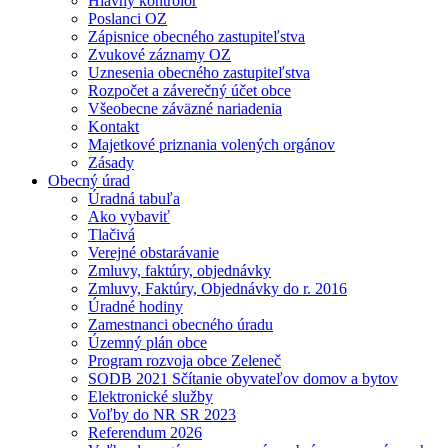
Hlavný kontrolór
Poslanci OZ
Zápisnice obecného zastupiteľstva
Zvukové záznamy OZ
Uznesenia obecného zastupiteľstva
Rozpočet a záverečný účet obce
Všeobecne záväzné nariadenia
Kontakt
Majetkové priznania volených orgánov
Zásady
Obecný úrad
Úradná tabuľa
Ako vybaviť
Tlačivá
Verejné obstarávanie
Zmluvy, faktúry, objednávky
Zmluvy, Faktúry, Objednávky do r. 2016
Úradné hodiny
Zamestnanci obecného úradu
Územný plán obce
Program rozvoja obce Zeleneč
SODB 2021 Sčítanie obyvateľov domov a bytov
Elektronické služby
Voľby do NR SR 2023
Referendum 2026