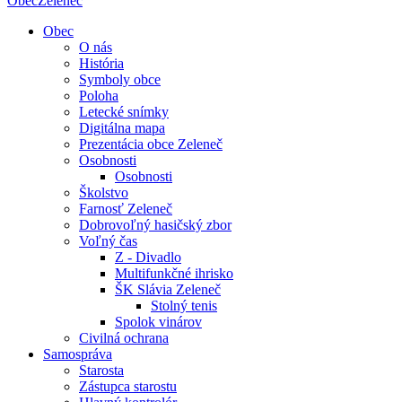
Obec
Zeleneč
Obec
O nás
História
Symboly obce
Poloha
Letecké snímky
Digitálna mapa
Prezentácia obce Zeleneč
Osobnosti
Osobnosti
Školstvo
Farnosť Zeleneč
Dobrovoľný hasičský zbor
Voľný čas
Z - Divadlo
Multifunkčné ihrisko
ŠK Slávia Zeleneč
Stolný tenis
Spolok vinárov
Civilná ochrana
Samospráva
Starosta
Zástupca starostu