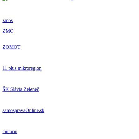
zmos
ZMO
ZOMOT
11 plus mikroregion
ŠK Slávia Zeleneč
samospravaOnline.sk
cintorin