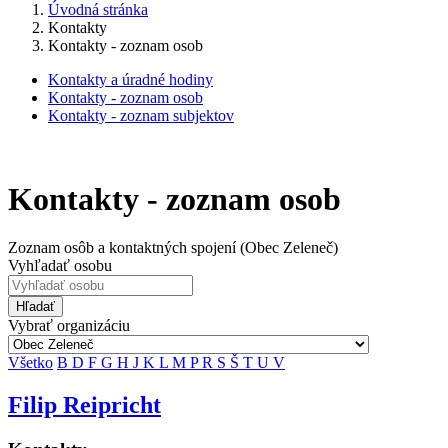
Úvodná stránka
Kontakty
Kontakty - zoznam osob
Kontakty a úradné hodiny
Kontakty - zoznam osob
Kontakty - zoznam subjektov
Kontakty - zoznam osob
Zoznam osôb a kontaktných spojení (Obec Zeleneč)
Vyhľadať osobu
Hľadať
Vybrať organizáciu
Všetko
B
D
F
G
H
J
K
L
M
P
R
S
Š
T
U
V
Filip Reipricht