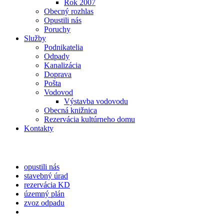
Rok 2007
Obecný rozhlas
Opustili nás
Poruchy
Služby
Podnikatelia
Odpady
Kanalizácia
Doprava
Pošta
Vodovod
Výstavba vodovodu
Obecná knižnica
Rezervácia kultúrneho domu
Kontakty
opustili nás
stavebný úrad
rezervácia KD
územný plán
zvoz odpadu