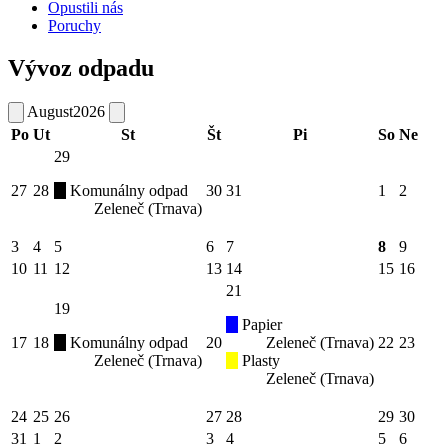
Opustili nás
Poruchy
Vývoz odpadu
August
2026
Po
Ut
St
Št
Pi
So
Ne
29
27
28
Komunálny odpad
30
31
1
2
Zeleneč (Trnava)
3
4
5
6
7
8
9
10
11
12
13
14
15
16
21
19
Papier
17
18
Komunálny odpad
20
Zeleneč (Trnava)
22
23
Zeleneč (Trnava)
Plasty
Zeleneč (Trnava)
24
25
26
27
28
29
30
31
1
2
3
4
5
6