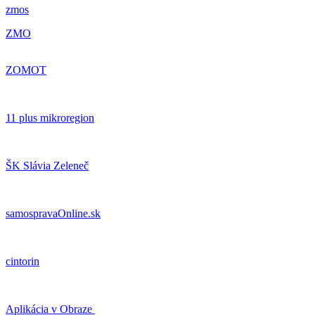
zmos
ZMO
ZOMOT
11 plus mikroregion
ŠK Slávia Zeleneč
samospravaOnline.sk
cintorin
Aplikácia v Obraze