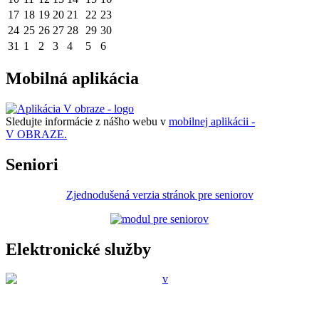
17
18
19
20
21
22
23
24
25
26
27
28
29
30
31
1
2
3
4
5
6
Mobilná aplikácia
Sledujte informácie z nášho webu v
mobilnej aplikácii -
V OBRAZE.
Seniori
Zjednodušená verzia stránok pre seniorov
Elektronické služby