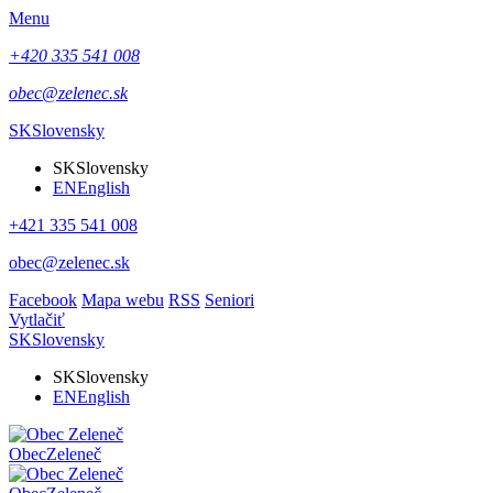
Menu
+420 335 541 008
obec@zelenec.sk
SK
Slovensky
SK
Slovensky
EN
English
+421 335 541 008
obec@zelenec.sk
Facebook
Mapa webu
RSS
Seniori
Vytlačiť
SK
Slovensky
SK
Slovensky
EN
English
Obec
Zeleneč