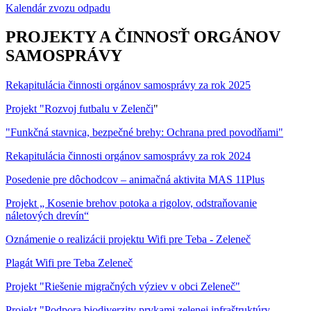
Kalendár zvozu odpadu
PROJEKTY A ČINNOSŤ ORGÁNOV
SAMOSPRÁVY
Rekapitulácia činnosti orgánov samosprávy za rok 2025
Projekt "Rozvoj futbalu v Zelenči
"
"Funkčná stavnica, bezpečné brehy: Ochrana pred povodňami"
Rekapitulácia činnosti orgánov samosprávy za rok 2024
Posedenie pre dôchodcov – animačná aktivita MAS 11Plus
Projekt „ Kosenie brehov potoka a rigolov, odstraňovanie
náletových drevín“
Oznámenie o realizácii projektu Wifi pre Teba - Zeleneč
Plagát Wifi pre Teba Zeleneč
Projekt "Riešenie migračných výziev v obci Zeleneč"
Projekt "Podpora biodiverzity prvkami zelenej infraštruktúry