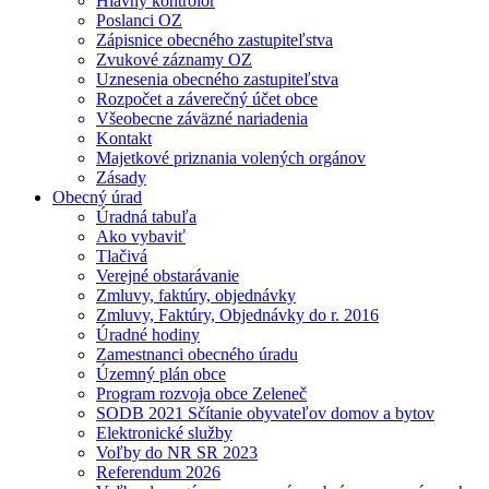
Hlavný kontrolór
Poslanci OZ
Zápisnice obecného zastupiteľstva
Zvukové záznamy OZ
Uznesenia obecného zastupiteľstva
Rozpočet a záverečný účet obce
Všeobecne záväzné nariadenia
Kontakt
Majetkové priznania volených orgánov
Zásady
Obecný úrad
Úradná tabuľa
Ako vybaviť
Tlačivá
Verejné obstarávanie
Zmluvy, faktúry, objednávky
Zmluvy, Faktúry, Objednávky do r. 2016
Úradné hodiny
Zamestnanci obecného úradu
Územný plán obce
Program rozvoja obce Zeleneč
SODB 2021 Sčítanie obyvateľov domov a bytov
Elektronické služby
Voľby do NR SR 2023
Referendum 2026