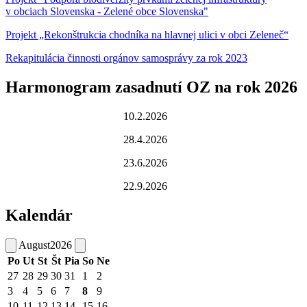
v obciach Slovenska - Zelené obce Slovenska"
Projekt „Rekonštrukcia chodníka na hlavnej ulici v obci Zeleneč“
Rekapitulácia činnosti orgánov samosprávy za rok 2023
Harmonogram zasadnutí OZ na rok 2026
10.2.2026
28.4.2026
23.6.2026
22.9.2026
Kalendár
August
2026
Po
Ut
St
Št
Pia
So
Ne
27
28
29
30
31
1
2
3
4
5
6
7
8
9
10
11
12
13
14
15
16