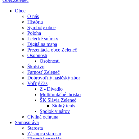
Obec
Zeleneč
Obec
O nás
História
Symboly obce
Poloha
Letecké snímky
Digitálna mapa
Prezentácia obce Zeleneč
Osobnosti
Osobnosti
Školstvo
Farnosť Zeleneč
Dobrovoľný hasičský zbor
Voľný čas
Z - Divadlo
Multifunkčné ihrisko
ŠK Slávia Zeleneč
Stolný tenis
Spolok vinárov
Civilná ochrana
Samospráva
Starosta
Zástupca starostu