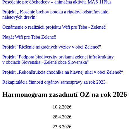
Posedenie pre dôchodcov – animačná aktivita MAS 11Plus
Projekt „ Kosenie brehov potoka a rigolov, odstraňovanie
náletových drevín“
Oznámenie o realizácii projektu Wifi pre Teba - Zeleneč
Plagát Wifi pre Teba Zeleneč
Projekt "Riešenie migračných výziev v obci Zeleneč"
Projekt "Podpora biodiverzity prvkami zelenej infraštruktúry
v obciach Slovenska - Zelené obce Slovenska"
Projekt „Rekonštrukcia chodníka na hlavnej ulici v obci Zeleneč“
Rekapitulácia činnosti orgánov samosprávy za rok 2023
Harmonogram zasadnutí OZ na rok 2026
10.2.2026
28.4.2026
23.6.2026