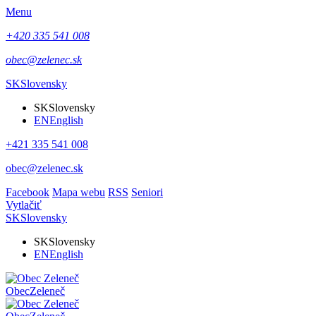
Menu
+420 335 541 008
obec@zelenec.sk
SK
Slovensky
SK
Slovensky
EN
English
+421 335 541 008
obec@zelenec.sk
Facebook
Mapa webu
RSS
Seniori
Vytlačiť
SK
Slovensky
SK
Slovensky
EN
English
Obec
Zeleneč