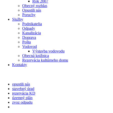
Rok 2007
Obecný rozhlas
Opustili nás
Poruchy
Služby
Podnikatelia
Odpady
Kanalizácia
Doprava
Pošta
Vodovod
Výstavba vodovodu
Obecná knižnica
Rezervácia kultúrneho domu
Kontakty
opustili nás
stavebný úrad
rezervácia KD
územný plán
zvoz odpadu