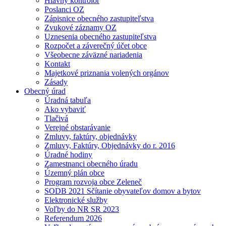
Hlavný kontrolór
Poslanci OZ
Zápisnice obecného zastupiteľstva
Zvukové záznamy OZ
Uznesenia obecného zastupiteľstva
Rozpočet a záverečný účet obce
Všeobecne záväzné nariadenia
Kontakt
Majetkové priznania volených orgánov
Zásady
Obecný úrad
Úradná tabuľa
Ako vybaviť
Tlačivá
Verejné obstarávanie
Zmluvy, faktúry, objednávky
Zmluvy, Faktúry, Objednávky do r. 2016
Úradné hodiny
Zamestnanci obecného úradu
Územný plán obce
Program rozvoja obce Zeleneč
SODB 2021 Sčítanie obyvateľov domov a bytov
Elektronické služby
Voľby do NR SR 2023
Referendum 2026