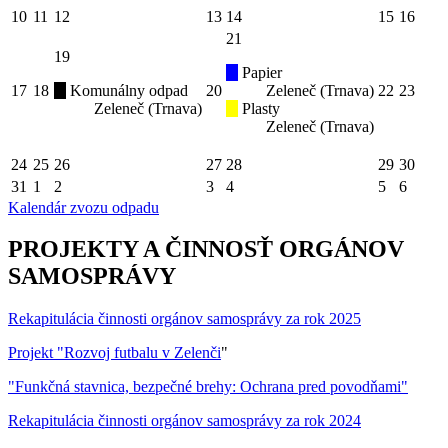
10
11
12
13
14
15
16
21
19
Papier
17
18
Komunálny odpad
20
Zeleneč (Trnava)
22
23
Zeleneč (Trnava)
Plasty
Zeleneč (Trnava)
24
25
26
27
28
29
30
31
1
2
3
4
5
6
Kalendár zvozu odpadu
PROJEKTY A ČINNOSŤ ORGÁNOV
SAMOSPRÁVY
Rekapitulácia činnosti orgánov samosprávy za rok 2025
Projekt "Rozvoj futbalu v Zelenči
"
"Funkčná stavnica, bezpečné brehy: Ochrana pred povodňami"
Rekapitulácia činnosti orgánov samosprávy za rok 2024