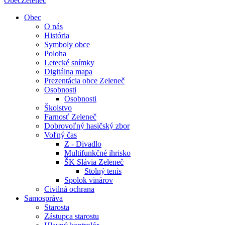
Obec
Zeleneč
Obec
O nás
História
Symboly obce
Poloha
Letecké snímky
Digitálna mapa
Prezentácia obce Zeleneč
Osobnosti
Osobnosti
Školstvo
Farnosť Zeleneč
Dobrovoľný hasičský zbor
Voľný čas
Z - Divadlo
Multifunkčné ihrisko
ŠK Slávia Zeleneč
Stolný tenis
Spolok vinárov
Civilná ochrana
Samospráva
Starosta
Zástupca starostu