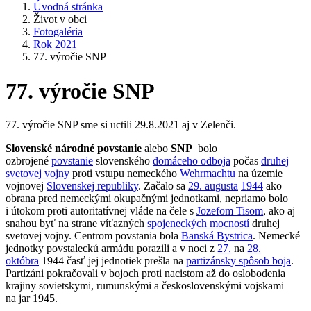
Úvodná stránka
Život v obci
Fotogaléria
Rok 2021
77. výročie SNP
77. výročie SNP
77. výročie SNP sme si uctili 29.8.2021 aj v Zelenči.
Slovenské národné povstanie
alebo
SNP
bolo
ozbrojené
povstanie
slovenského
domáceho odboja
počas
druhej
svetovej vojny
proti vstupu nemeckého
Wehrmachtu
na územie
vojnovej
Slovenskej republiky
. Začalo sa
29. augusta
1944
ako
obrana pred nemeckými okupačnými jednotkami, nepriamo bolo
i útokom proti autoritatívnej vláde na čele s
Jozefom Tisom
, ako aj
snahou byť na strane víťazných
spojeneckých mocností
druhej
svetovej vojny. Centrom povstania bola
Banská Bystrica
. Nemecké
jednotky povstaleckú armádu porazili a v noci z
27.
na
28.
októbra
1944 časť jej jednotiek prešla na
partizánsky spôsob boja
.
Partizáni pokračovali v bojoch proti nacistom až do oslobodenia
krajiny sovietskymi, rumunskými a československými vojskami
na jar 1945.