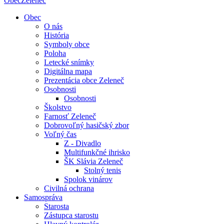
Obec
Zeleneč
Obec
O nás
História
Symboly obce
Poloha
Letecké snímky
Digitálna mapa
Prezentácia obce Zeleneč
Osobnosti
Osobnosti
Školstvo
Farnosť Zeleneč
Dobrovoľný hasičský zbor
Voľný čas
Z - Divadlo
Multifunkčné ihrisko
ŠK Slávia Zeleneč
Stolný tenis
Spolok vinárov
Civilná ochrana
Samospráva
Starosta
Zástupca starostu