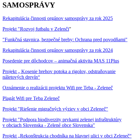
SAMOSPRÁVY
Rekapitulácia činnosti orgánov samosprávy za rok 2025
Projekt "Rozvoj futbalu v Zelenči
"
"Funkčná stavnica, bezpečné brehy: Ochrana pred povodňami"
Rekapitulácia činnosti orgánov samosprávy za rok 2024
Posedenie pre dôchodcov – animačná aktivita MAS 11Plus
Projekt „ Kosenie brehov potoka a rigolov, odstraňovanie
náletových drevín“
Oznámenie o realizácii projektu Wifi pre Teba - Zeleneč
Plagát Wifi pre Teba Zeleneč
Projekt "Riešenie migračných výziev v obci Zeleneč"
Projekt "Podpora biodiverzity prvkami zelenej infraštruktúry
v obciach Slovenska - Zelené obce Slovenska"
Projekt „Rekonštrukcia chodníka na hlavnej ulici v obci Zeleneč“