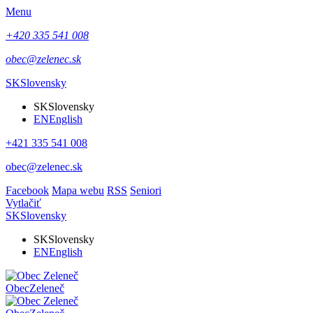
Menu
+420 335 541 008
obec@zelenec.sk
SK
Slovensky
SK
Slovensky
EN
English
+421 335 541 008
obec@zelenec.sk
Facebook
Mapa webu
RSS
Seniori
Vytlačiť
SK
Slovensky
SK
Slovensky
EN
English
Obec
Zeleneč