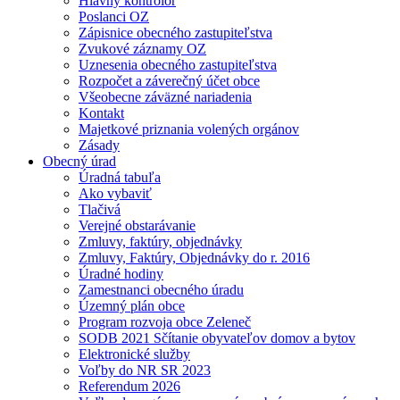
Hlavný kontrolór
Poslanci OZ
Zápisnice obecného zastupiteľstva
Zvukové záznamy OZ
Uznesenia obecného zastupiteľstva
Rozpočet a záverečný účet obce
Všeobecne záväzné nariadenia
Kontakt
Majetkové priznania volených orgánov
Zásady
Obecný úrad
Úradná tabuľa
Ako vybaviť
Tlačivá
Verejné obstarávanie
Zmluvy, faktúry, objednávky
Zmluvy, Faktúry, Objednávky do r. 2016
Úradné hodiny
Zamestnanci obecného úradu
Územný plán obce
Program rozvoja obce Zeleneč
SODB 2021 Sčítanie obyvateľov domov a bytov
Elektronické služby
Voľby do NR SR 2023
Referendum 2026