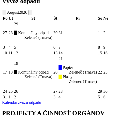
Vývoz odpadu
August
2026
Po
Ut
St
Št
Pi
So
Ne
29
27
28
Komunálny odpad
30
31
1
2
Zeleneč (Trnava)
3
4
5
6
7
8
9
10
11
12
13
14
15
16
21
19
Papier
17
18
Komunálny odpad
20
Zeleneč (Trnava)
22
23
Zeleneč (Trnava)
Plasty
Zeleneč (Trnava)
24
25
26
27
28
29
30
31
1
2
3
4
5
6
Kalendár zvozu odpadu
PROJEKTY A ČINNOSŤ ORGÁNOV