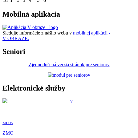
31
1
2
3
4
5
6
Mobilná aplikácia
Sledujte informácie z nášho webu v
mobilnej aplikácii -
V OBRAZE.
Seniori
Zjednodušená verzia stránok pre seniorov
Elektronické služby
zmos
ZMO