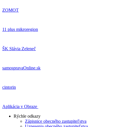
ZOMOT
11 plus mikroregion
ŠK Slávia Zeleneč
samospravaOnline.sk
cintorin
Aplikácia v Obraze
Rýchle odkazy
Zápisnice obecného zastupiteľstva
Uznesenia obecného zastupiteľstva