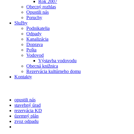
Rok 2007
Obecný rozhlas
Opustili nás
Poruchy
Služby
Podnikatelia
Odpady
Kanalizácia
Doprava
Pošta
Vodovod
Výstavba vodovodu
Obecná knižnica
Rezervácia kultúrneho domu
Kontakty
opustili nás
stavebný úrad
rezervácia KD
územný plán
zvoz odpadu