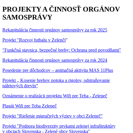
PROJEKTY A ČINNOSŤ ORGÁNOV
SAMOSPRÁVY
Rekapitulácia činnosti orgánov samosprávy za rok 2025
Projekt "Rozvoj futbalu v Zelenči
"
"Funkčná stavnica, bezpečné brehy: Ochrana pred povodňami"
Rekapitulácia činnosti orgánov samosprávy za rok 2024
Posedenie pre dôchodcov – animačná aktivita MAS 11Plus
Projekt „ Kosenie brehov potoka a rigolov, odstraňovanie
náletových drevín“
Oznámenie o realizácii projektu Wifi pre Teba - Zeleneč
Plagát Wifi pre Teba Zeleneč
Projekt "Riešenie migračných výziev v obci Zeleneč"
Projekt "Podpora biodiverzity prvkami zelenej infraštruktúry
v obciach Slovenska - Zelené obce Slovenska"