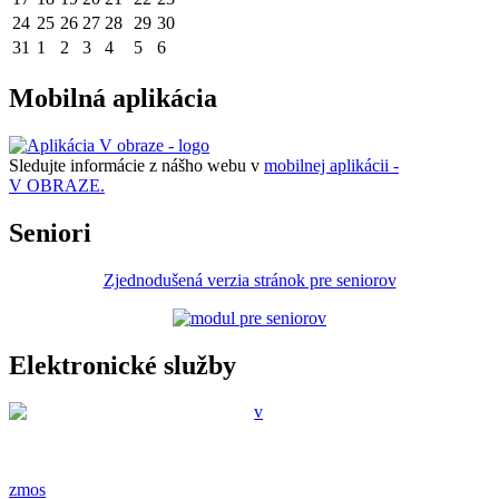
24
25
26
27
28
29
30
31
1
2
3
4
5
6
Mobilná aplikácia
Sledujte informácie z nášho webu v
mobilnej aplikácii -
V OBRAZE.
Seniori
Zjednodušená verzia stránok pre seniorov
Elektronické služby
zmos