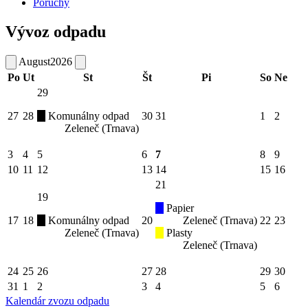
Poruchy
Vývoz odpadu
August
2026
Po
Ut
St
Št
Pi
So
Ne
29
27
28
Komunálny odpad
30
31
1
2
Zeleneč (Trnava)
3
4
5
6
7
8
9
10
11
12
13
14
15
16
21
19
Papier
17
18
Komunálny odpad
20
Zeleneč (Trnava)
22
23
Zeleneč (Trnava)
Plasty
Zeleneč (Trnava)
24
25
26
27
28
29
30
31
1
2
3
4
5
6
Kalendár zvozu odpadu