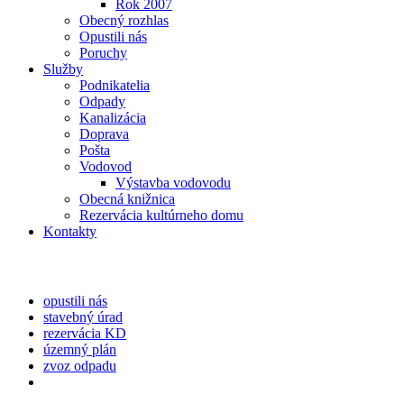
Rok 2007
Obecný rozhlas
Opustili nás
Poruchy
Služby
Podnikatelia
Odpady
Kanalizácia
Doprava
Pošta
Vodovod
Výstavba vodovodu
Obecná knižnica
Rezervácia kultúrneho domu
Kontakty
opustili nás
stavebný úrad
rezervácia KD
územný plán
zvoz odpadu