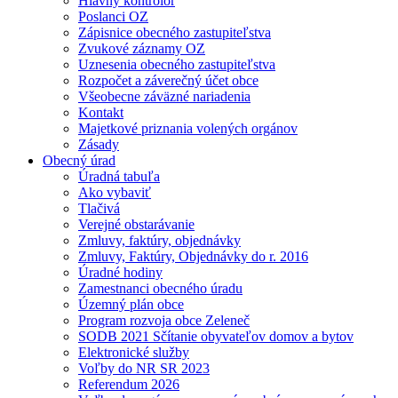
Hlavný kontrolór
Poslanci OZ
Zápisnice obecného zastupiteľstva
Zvukové záznamy OZ
Uznesenia obecného zastupiteľstva
Rozpočet a záverečný účet obce
Všeobecne záväzné nariadenia
Kontakt
Majetkové priznania volených orgánov
Zásady
Obecný úrad
Úradná tabuľa
Ako vybaviť
Tlačivá
Verejné obstarávanie
Zmluvy, faktúry, objednávky
Zmluvy, Faktúry, Objednávky do r. 2016
Úradné hodiny
Zamestnanci obecného úradu
Územný plán obce
Program rozvoja obce Zeleneč
SODB 2021 Sčítanie obyvateľov domov a bytov
Elektronické služby
Voľby do NR SR 2023
Referendum 2026