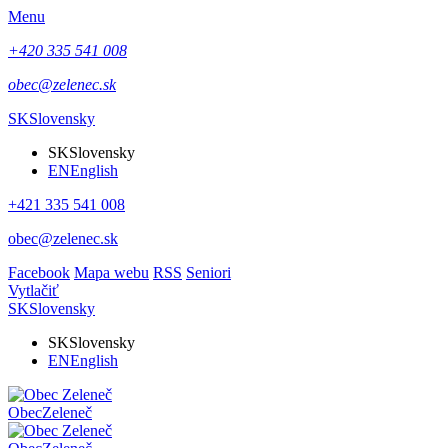
Menu
+420 335 541 008
obec@zelenec.sk
SK
Slovensky
SK
Slovensky
EN
English
+421 335 541 008
obec@zelenec.sk
Facebook
Mapa webu
RSS
Seniori
Vytlačiť
SK
Slovensky
SK
Slovensky
EN
English
Obec
Zeleneč