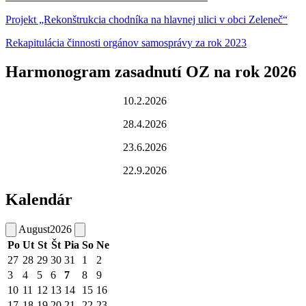
Projekt „Rekonštrukcia chodníka na hlavnej ulici v obci Zeleneč“
Rekapitulácia činnosti orgánov samosprávy za rok 2023
Harmonogram zasadnutí OZ na rok 2026
10.2.2026
28.4.2026
23.6.2026
22.9.2026
Kalendár
August
2026
Po
Ut
St
Št
Pia
So
Ne
27
28
29
30
31
1
2
3
4
5
6
7
8
9
10
11
12
13
14
15
16
17
18
19
20
21
22
23