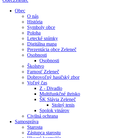
Obec
Zeleneč
Obec
O nás
História
Symboly obce
Poloha
Letecké snímky
Digitálna mapa
Prezentácia obce Zeleneč
Osobnosti
Osobnosti
Školstvo
Farnosť Zeleneč
Dobrovoľný hasičský zbor
Voľný čas
Z - Divadlo
Multifunkčné ihrisko
ŠK Slávia Zeleneč
Stolný tenis
Spolok vinárov
Civilná ochrana
Samospráva
Starosta
Zástupca starostu