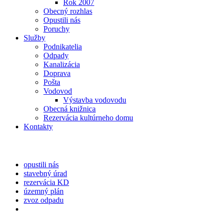
Rok 2007
Obecný rozhlas
Opustili nás
Poruchy
Služby
Podnikatelia
Odpady
Kanalizácia
Doprava
Pošta
Vodovod
Výstavba vodovodu
Obecná knižnica
Rezervácia kultúrneho domu
Kontakty
opustili nás
stavebný úrad
rezervácia KD
územný plán
zvoz odpadu