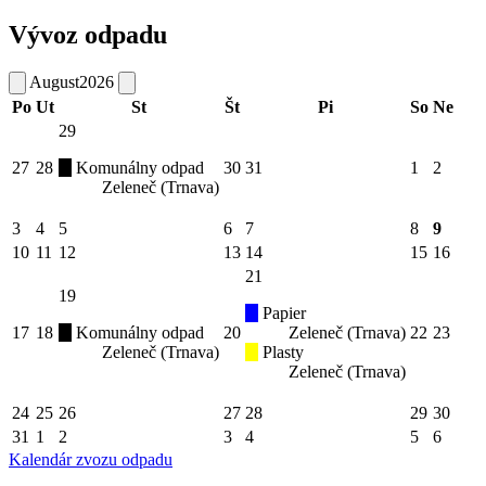
Vývoz odpadu
August
2026
Po
Ut
St
Št
Pi
So
Ne
29
27
28
Komunálny odpad
30
31
1
2
Zeleneč (Trnava)
3
4
5
6
7
8
9
10
11
12
13
14
15
16
21
19
Papier
17
18
Komunálny odpad
20
Zeleneč (Trnava)
22
23
Zeleneč (Trnava)
Plasty
Zeleneč (Trnava)
24
25
26
27
28
29
30
31
1
2
3
4
5
6
Kalendár zvozu odpadu