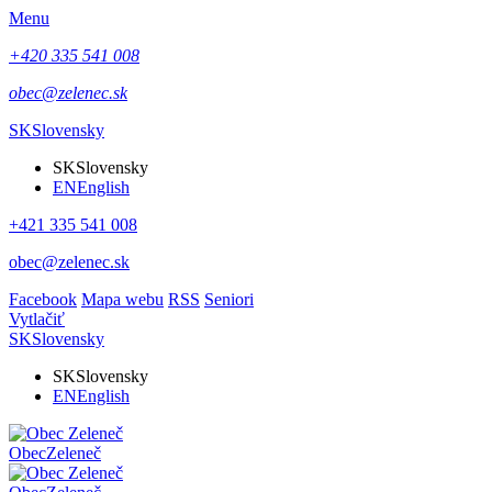
Menu
+420 335 541 008
obec@zelenec.sk
SK
Slovensky
SK
Slovensky
EN
English
+421 335 541 008
obec@zelenec.sk
Facebook
Mapa webu
RSS
Seniori
Vytlačiť
SK
Slovensky
SK
Slovensky
EN
English
Obec
Zeleneč