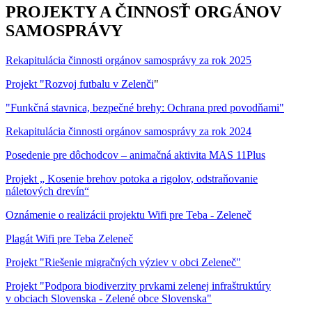
PROJEKTY A ČINNOSŤ ORGÁNOV
SAMOSPRÁVY
Rekapitulácia činnosti orgánov samosprávy za rok 2025
Projekt "Rozvoj futbalu v Zelenči
"
"Funkčná stavnica, bezpečné brehy: Ochrana pred povodňami"
Rekapitulácia činnosti orgánov samosprávy za rok 2024
Posedenie pre dôchodcov – animačná aktivita MAS 11Plus
Projekt „ Kosenie brehov potoka a rigolov, odstraňovanie
náletových drevín“
Oznámenie o realizácii projektu Wifi pre Teba - Zeleneč
Plagát Wifi pre Teba Zeleneč
Projekt "Riešenie migračných výziev v obci Zeleneč"
Projekt "Podpora biodiverzity prvkami zelenej infraštruktúry
v obciach Slovenska - Zelené obce Slovenska"