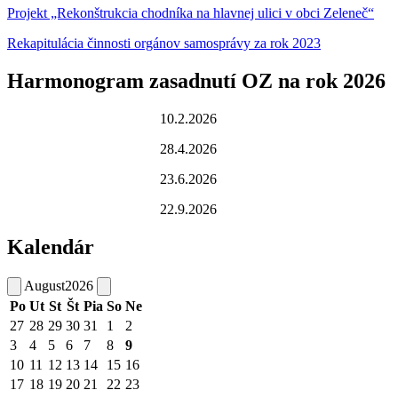
Projekt „Rekonštrukcia chodníka na hlavnej ulici v obci Zeleneč“
Rekapitulácia činnosti orgánov samosprávy za rok 2023
Harmonogram zasadnutí OZ na rok 2026
10.2.2026
28.4.2026
23.6.2026
22.9.2026
Kalendár
August
2026
Po
Ut
St
Št
Pia
So
Ne
27
28
29
30
31
1
2
3
4
5
6
7
8
9
10
11
12
13
14
15
16
17
18
19
20
21
22
23