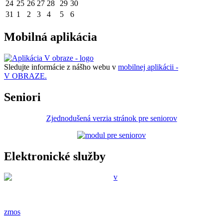
24
25
26
27
28
29
30
31
1
2
3
4
5
6
Mobilná aplikácia
Sledujte informácie z nášho webu v
mobilnej aplikácii -
V OBRAZE.
Seniori
Zjednodušená verzia stránok pre seniorov
Elektronické služby
zmos