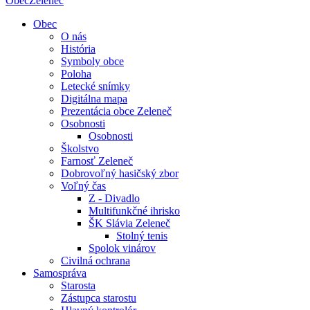
Obec
Zeleneč
Obec
O nás
História
Symboly obce
Poloha
Letecké snímky
Digitálna mapa
Prezentácia obce Zeleneč
Osobnosti
Osobnosti
Školstvo
Farnosť Zeleneč
Dobrovoľný hasičský zbor
Voľný čas
Z - Divadlo
Multifunkčné ihrisko
ŠK Slávia Zeleneč
Stolný tenis
Spolok vinárov
Civilná ochrana
Samospráva
Starosta
Zástupca starostu