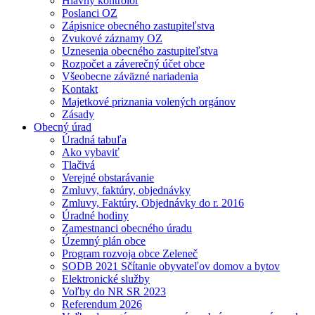
Hlavný kontrolór
Poslanci OZ
Zápisnice obecného zastupiteľstva
Zvukové záznamy OZ
Uznesenia obecného zastupiteľstva
Rozpočet a záverečný účet obce
Všeobecne záväzné nariadenia
Kontakt
Majetkové priznania volených orgánov
Zásady
Obecný úrad
Úradná tabuľa
Ako vybaviť
Tlačivá
Verejné obstarávanie
Zmluvy, faktúry, objednávky
Zmluvy, Faktúry, Objednávky do r. 2016
Úradné hodiny
Zamestnanci obecného úradu
Územný plán obce
Program rozvoja obce Zeleneč
SODB 2021 Sčítanie obyvateľov domov a bytov
Elektronické služby
Voľby do NR SR 2023
Referendum 2026