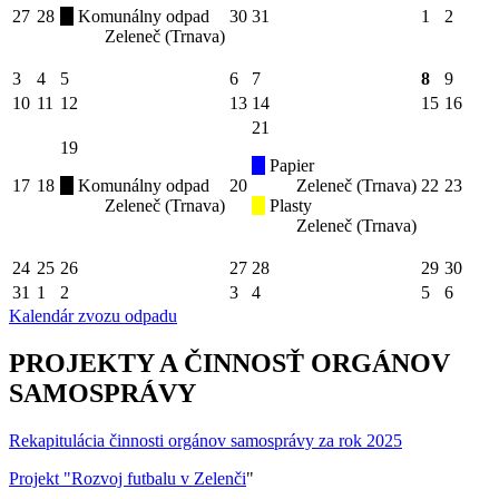
27
28
Komunálny odpad
30
31
1
2
Zeleneč (Trnava)
3
4
5
6
7
8
9
10
11
12
13
14
15
16
21
19
Papier
17
18
Komunálny odpad
20
Zeleneč (Trnava)
22
23
Zeleneč (Trnava)
Plasty
Zeleneč (Trnava)
24
25
26
27
28
29
30
31
1
2
3
4
5
6
Kalendár zvozu odpadu
PROJEKTY A ČINNOSŤ ORGÁNOV
SAMOSPRÁVY
Rekapitulácia činnosti orgánov samosprávy za rok 2025
Projekt "Rozvoj futbalu v Zelenči
"