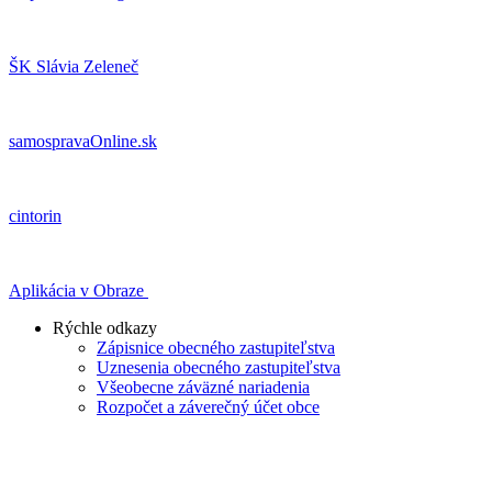
ŠK Slávia Zeleneč
samospravaOnline.sk
cintorin
Aplikácia v Obraze
Rýchle odkazy
Zápisnice obecného zastupiteľstva
Uznesenia obecného zastupiteľstva
Všeobecne záväzné nariadenia
Rozpočet a záverečný účet obce