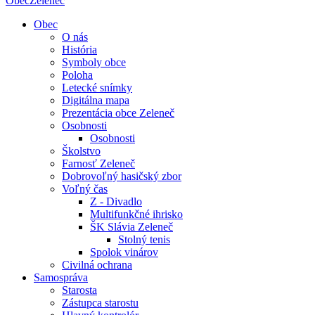
Obec
Zeleneč
Obec
O nás
História
Symboly obce
Poloha
Letecké snímky
Digitálna mapa
Prezentácia obce Zeleneč
Osobnosti
Osobnosti
Školstvo
Farnosť Zeleneč
Dobrovoľný hasičský zbor
Voľný čas
Z - Divadlo
Multifunkčné ihrisko
ŠK Slávia Zeleneč
Stolný tenis
Spolok vinárov
Civilná ochrana
Samospráva
Starosta
Zástupca starostu