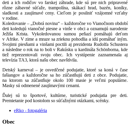
deti a ich rodičov vo farskej záhrade, kde sú pre nich pripravené
rôzne zábavné súťaže, trampolína, skákací hrad, bazén, koníky,
sladkosti a zaujímavé ceny. Cieľom je posilniť vzájomné vzťahy
v rodine.
Koledovanie – „Dobrá novina“ – každoročne vo Vianočnom období
deti koledujú vianočné piesne a vinše v obci a oznamujú narodenie
Ježiša Krista. Vykoledovanou sumou peňazí pomáhajú deťom
v Afrike. V zime a mraze sa zrieknu pohodlia a idú pomáhať iným.
Svojimi piesňami a vinšami poctili aj prezidenta Rudolfa Schustera
a následne o rok na to boli v Rakúsku u kardinála Schönborna, kde
tiež reprezentovali svoju obec. Ich vystúpenie zaznamenala aj
televízia TA3, ktorá našu obec navštívila.
Detský karneval – je osvedčené podujatie, ktoré sa koná v čase
fašiangov a každoročne sa ho zúčastňujú deti z obce. Podujatie,
na ktorom sa zúčastňuje okolo 100 masie je veľmi populárne.
Masky sú odmenené zaujímavými cenami.
Ďalej sú to športové, kultúrne, turistické podujatia pre deti.
Premietanie pod kostolom so súťažnými otázkami, scénky.
eRko - fotogaléria
Obec