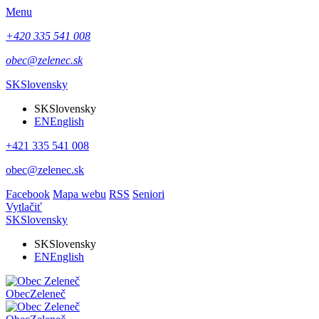
Menu
+420 335 541 008
obec@zelenec.sk
SK
Slovensky
SK
Slovensky
EN
English
+421 335 541 008
obec@zelenec.sk
Facebook
Mapa webu
RSS
Seniori
Vytlačiť
SK
Slovensky
SK
Slovensky
EN
English
Obec
Zeleneč