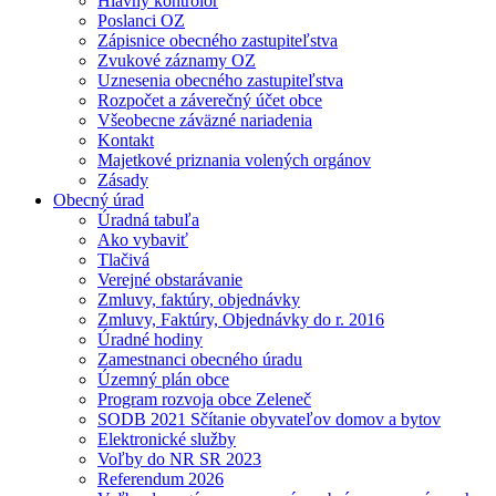
Hlavný kontrolór
Poslanci OZ
Zápisnice obecného zastupiteľstva
Zvukové záznamy OZ
Uznesenia obecného zastupiteľstva
Rozpočet a záverečný účet obce
Všeobecne záväzné nariadenia
Kontakt
Majetkové priznania volených orgánov
Zásady
Obecný úrad
Úradná tabuľa
Ako vybaviť
Tlačivá
Verejné obstarávanie
Zmluvy, faktúry, objednávky
Zmluvy, Faktúry, Objednávky do r. 2016
Úradné hodiny
Zamestnanci obecného úradu
Územný plán obce
Program rozvoja obce Zeleneč
SODB 2021 Sčítanie obyvateľov domov a bytov
Elektronické služby
Voľby do NR SR 2023
Referendum 2026