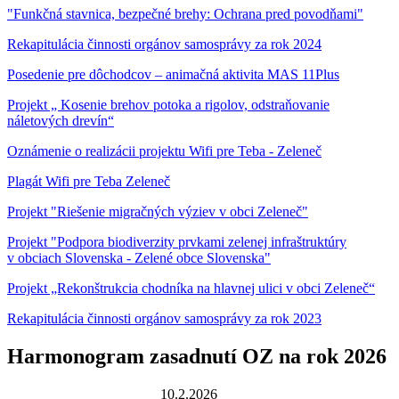
"Funkčná stavnica, bezpečné brehy: Ochrana pred povodňami"
Rekapitulácia činnosti orgánov samosprávy za rok 2024
Posedenie pre dôchodcov – animačná aktivita MAS 11Plus
Projekt „ Kosenie brehov potoka a rigolov, odstraňovanie
náletových drevín“
Oznámenie o realizácii projektu Wifi pre Teba - Zeleneč
Plagát Wifi pre Teba Zeleneč
Projekt "Riešenie migračných výziev v obci Zeleneč"
Projekt "Podpora biodiverzity prvkami zelenej infraštruktúry
v obciach Slovenska - Zelené obce Slovenska"
Projekt „Rekonštrukcia chodníka na hlavnej ulici v obci Zeleneč“
Rekapitulácia činnosti orgánov samosprávy za rok 2023
Harmonogram zasadnutí OZ na rok 2026
10.2.2026