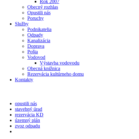
Rok 2007
Obecný rozhlas
Opustili nás
Poruchy
Služby
Podnikatelia
Odpady
Kanalizácia
Doprava
Pošta
Vodovod
Výstavba vodovodu
Obecná knižnica
Rezervácia kultúrneho domu
Kontakty
opustili nás
stavebný úrad
rezervácia KD
územný plán
zvoz odpadu