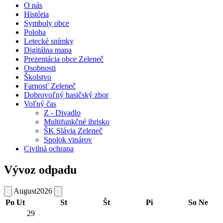
O nás
História
Symboly obce
Poloha
Letecké snímky
Digitálna mapa
Prezentácia obce Zeleneč
Osobnosti
Školstvo
Farnosť Zeleneč
Dobrovoľný hasičský zbor
Voľný čas
Z - Divadlo
Multifunkčné ihrisko
ŠK Slávia Zeleneč
Spolok vinárov
Civilná ochrana
Vývoz odpadu
August
2026
Po
Ut
St
Št
Pi
So
Ne
29