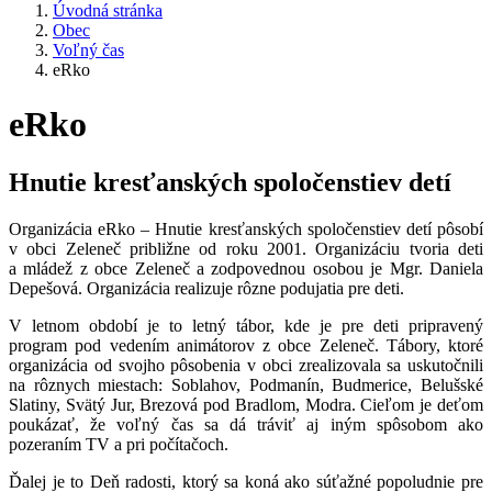
Úvodná stránka
Obec
Voľný čas
eRko
eRko
Hnutie kresťanských spoločenstiev detí
Organizácia eRko – Hnutie kresťanských spoločenstiev detí pôsobí
v obci Zeleneč približne od roku 2001. Organizáciu tvoria deti
a mládež z obce Zeleneč a zodpovednou osobou je Mgr. Daniela
Depešová. Organizácia realizuje rôzne podujatia pre deti.
V letnom období je to letný tábor, kde je pre deti pripravený
program pod vedením animátorov z obce Zeleneč. Tábory, ktoré
organizácia od svojho pôsobenia v obci zrealizovala sa uskutočnili
na rôznych miestach: Soblahov, Podmanín, Budmerice, Belušské
Slatiny, Svätý Jur, Brezová pod Bradlom, Modra. Cieľom je deťom
poukázať, že voľný čas sa dá tráviť aj iným spôsobom ako
pozeraním TV a pri počítačoch.
Ďalej je to Deň radosti, ktorý sa koná ako súťažné popoludnie pre