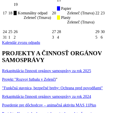
19
Papier
17
18
Komunálny odpad
20
Zeleneč (Trnava)
22
23
Zeleneč (Trnava)
Plasty
Zeleneč (Trnava)
24
25
26
27
28
29
30
31
1
2
3
4
5
6
Kalendár zvozu odpadu
PROJEKTY A ČINNOSŤ ORGÁNOV
SAMOSPRÁVY
Rekapitulácia činnosti orgánov samosprávy za rok 2025
Projekt "Rozvoj futbalu v Zelenči
"
"Funkčná stavnica, bezpečné brehy: Ochrana pred povodňami"
Rekapitulácia činnosti orgánov samosprávy za rok 2024
Posedenie pre dôchodcov – animačná aktivita MAS 11Plus