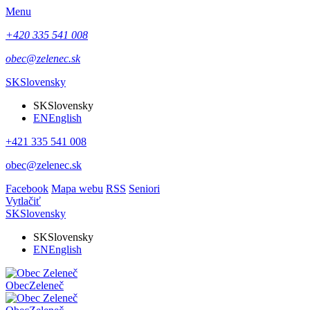
Menu
+420 335 541 008
obec@zelenec.sk
SK
Slovensky
SK
Slovensky
EN
English
+421 335 541 008
obec@zelenec.sk
Facebook
Mapa webu
RSS
Seniori
Vytlačiť
SK
Slovensky
SK
Slovensky
EN
English
Obec
Zeleneč