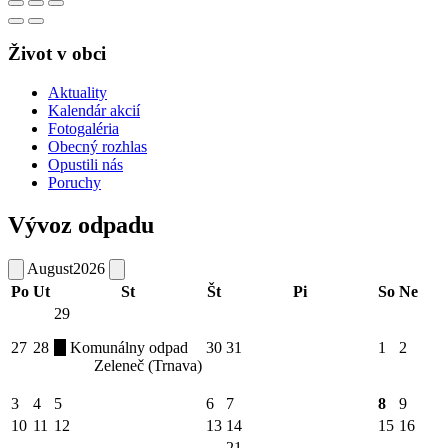
Život v obci
Aktuality
Kalendár akcií
Fotogaléria
Obecný rozhlas
Opustili nás
Poruchy
Vývoz odpadu
August
2026
Po
Ut
St
Št
Pi
So
Ne
29
27
28
Komunálny odpad
30
31
1
2
Zeleneč (Trnava)
3
4
5
6
7
8
9
10
11
12
13
14
15
16
21