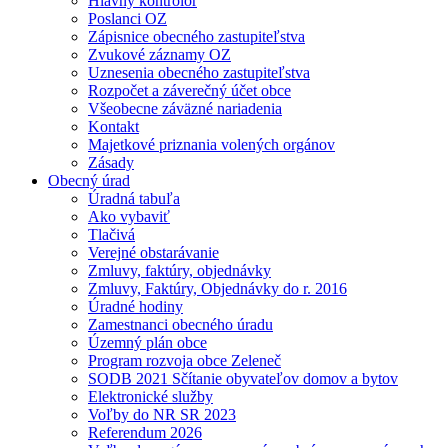
Hlavný kontrolór
Poslanci OZ
Zápisnice obecného zastupiteľstva
Zvukové záznamy OZ
Uznesenia obecného zastupiteľstva
Rozpočet a záverečný účet obce
Všeobecne záväzné nariadenia
Kontakt
Majetkové priznania volených orgánov
Zásady
Obecný úrad
Úradná tabuľa
Ako vybaviť
Tlačivá
Verejné obstarávanie
Zmluvy, faktúry, objednávky
Zmluvy, Faktúry, Objednávky do r. 2016
Úradné hodiny
Zamestnanci obecného úradu
Územný plán obce
Program rozvoja obce Zeleneč
SODB 2021 Sčítanie obyvateľov domov a bytov
Elektronické služby
Voľby do NR SR 2023
Referendum 2026