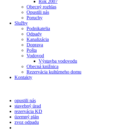
Rok 2007
Obecný rozhlas
Opustili nás
Poruchy
Služby
Podnikatelia
Odpady
Kanalizácia
Doprava
Pošta
Vodovod
Výstavba vodovodu
Obecná knižnica
Rezervácia kultúrneho domu
Kontakty
opustili nás
stavebný úrad
rezervácia KD
územný plán
zvoz odpadu