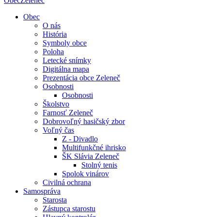
Obec
Zeleneč
Obec
O nás
História
Symboly obce
Poloha
Letecké snímky
Digitálna mapa
Prezentácia obce Zeleneč
Osobnosti
Osobnosti
Školstvo
Farnosť Zeleneč
Dobrovoľný hasičský zbor
Voľný čas
Z - Divadlo
Multifunkčné ihrisko
ŠK Slávia Zeleneč
Stolný tenis
Spolok vinárov
Civilná ochrana
Samospráva
Starosta
Zástupca starostu