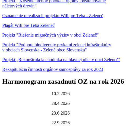
Projekt „ Kosenie brehov potoka a rigolov, odstraňovanie
náletových drevín“
Oznámenie o realizácii projektu Wifi pre Teba - Zeleneč
Plagát Wifi pre Teba Zeleneč
Projekt "Riešenie migračných výziev v obci Zeleneč"
Projekt "Podpora biodiverzity prvkami zelenej infraštruktúry
v obciach Slovenska - Zelené obce Slovenska"
Projekt „Rekonštrukcia chodníka na hlavnej ulici v obci Zeleneč“
Rekapitulácia činnosti orgánov samosprávy za rok 2023
Harmonogram zasadnutí OZ na rok 2026
10.2.2026
28.4.2026
23.6.2026
22.9.2026