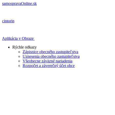
samospravaOnline.sk
cintorin
Aplikácia v Obraze
Rýchle odkazy
Zápisnice obecného zastupiteľstva
Uznesenia obecného zastupiteľstva
Všeobecne záväzné nariadenia
Rozpočet a záverečný účet obce