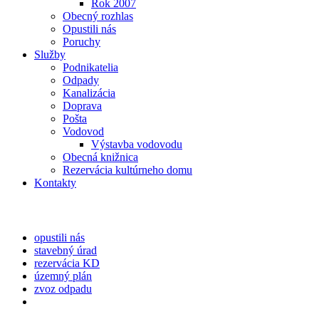
Rok 2007
Obecný rozhlas
Opustili nás
Poruchy
Služby
Podnikatelia
Odpady
Kanalizácia
Doprava
Pošta
Vodovod
Výstavba vodovodu
Obecná knižnica
Rezervácia kultúrneho domu
Kontakty
opustili nás
stavebný úrad
rezervácia KD
územný plán
zvoz odpadu