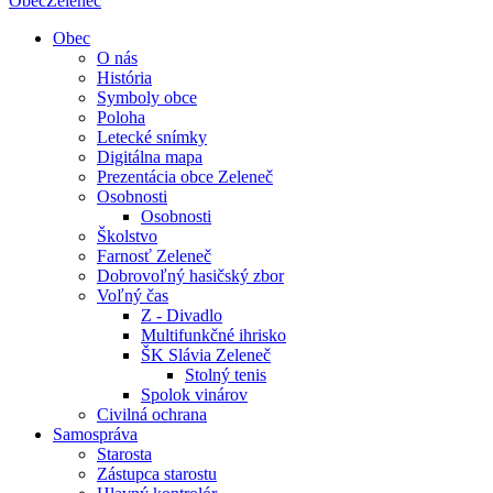
Obec
Zeleneč
Obec
O nás
História
Symboly obce
Poloha
Letecké snímky
Digitálna mapa
Prezentácia obce Zeleneč
Osobnosti
Osobnosti
Školstvo
Farnosť Zeleneč
Dobrovoľný hasičský zbor
Voľný čas
Z - Divadlo
Multifunkčné ihrisko
ŠK Slávia Zeleneč
Stolný tenis
Spolok vinárov
Civilná ochrana
Samospráva
Starosta
Zástupca starostu