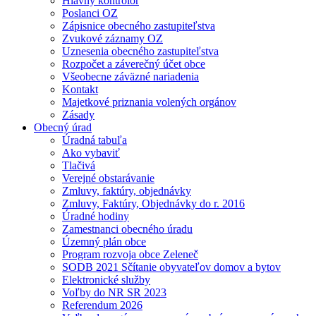
Hlavný kontrolór
Poslanci OZ
Zápisnice obecného zastupiteľstva
Zvukové záznamy OZ
Uznesenia obecného zastupiteľstva
Rozpočet a záverečný účet obce
Všeobecne záväzné nariadenia
Kontakt
Majetkové priznania volených orgánov
Zásady
Obecný úrad
Úradná tabuľa
Ako vybaviť
Tlačivá
Verejné obstarávanie
Zmluvy, faktúry, objednávky
Zmluvy, Faktúry, Objednávky do r. 2016
Úradné hodiny
Zamestnanci obecného úradu
Územný plán obce
Program rozvoja obce Zeleneč
SODB 2021 Sčítanie obyvateľov domov a bytov
Elektronické služby
Voľby do NR SR 2023
Referendum 2026