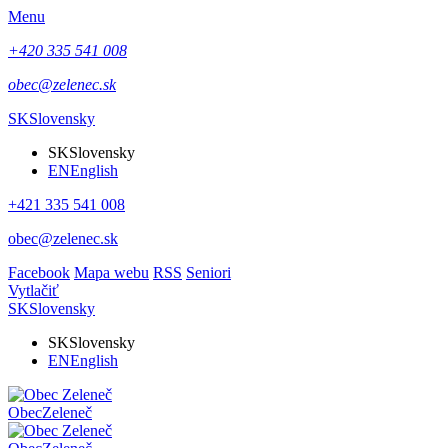
Menu
+420 335 541 008
obec@zelenec.sk
SK
Slovensky
SK
Slovensky
EN
English
+421 335 541 008
obec@zelenec.sk
Facebook
Mapa webu
RSS
Seniori
Vytlačiť
SK
Slovensky
SK
Slovensky
EN
English
Obec
Zeleneč