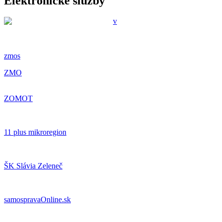
Elektronické služby
zmos
ZMO
ZOMOT
11 plus mikroregion
ŠK Slávia Zeleneč
samospravaOnline.sk