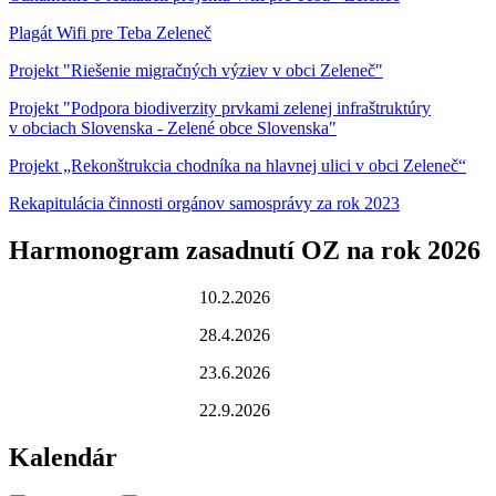
Plagát Wifi pre Teba Zeleneč
Projekt "Riešenie migračných výziev v obci Zeleneč"
Projekt "Podpora biodiverzity prvkami zelenej infraštruktúry
v obciach Slovenska - Zelené obce Slovenska"
Projekt „Rekonštrukcia chodníka na hlavnej ulici v obci Zeleneč“
Rekapitulácia činnosti orgánov samosprávy za rok 2023
Harmonogram zasadnutí OZ na rok 2026
10.2.2026
28.4.2026
23.6.2026
22.9.2026
Kalendár