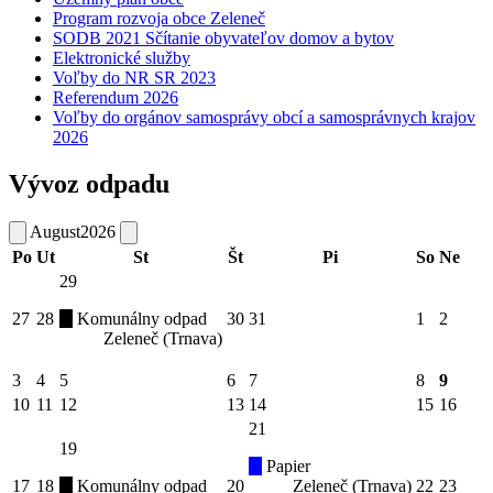
Program rozvoja obce Zeleneč
SODB 2021 Sčítanie obyvateľov domov a bytov
Elektronické služby
Voľby do NR SR 2023
Referendum 2026
Voľby do orgánov samosprávy obcí a samosprávnych krajov
2026
Vývoz odpadu
August
2026
Po
Ut
St
Št
Pi
So
Ne
29
27
28
Komunálny odpad
30
31
1
2
Zeleneč (Trnava)
3
4
5
6
7
8
9
10
11
12
13
14
15
16
21
19
Papier
17
18
Komunálny odpad
20
Zeleneč (Trnava)
22
23