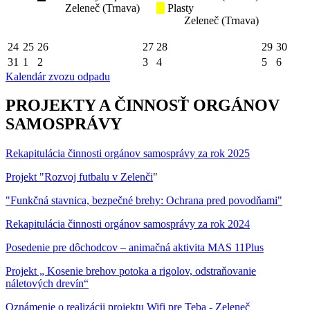
Zeleneč (Trnava)
Plasty
Zeleneč (Trnava)
24
25
26
27
28
29
30
31
1
2
3
4
5
6
Kalendár zvozu odpadu
PROJEKTY A ČINNOSŤ ORGÁNOV
SAMOSPRÁVY
Rekapitulácia činnosti orgánov samosprávy za rok 2025
Projekt "Rozvoj futbalu v Zelenči
"
"Funkčná stavnica, bezpečné brehy: Ochrana pred povodňami"
Rekapitulácia činnosti orgánov samosprávy za rok 2024
Posedenie pre dôchodcov – animačná aktivita MAS 11Plus
Projekt „ Kosenie brehov potoka a rigolov, odstraňovanie
náletových drevín“
Oznámenie o realizácii projektu Wifi pre Teba - Zeleneč