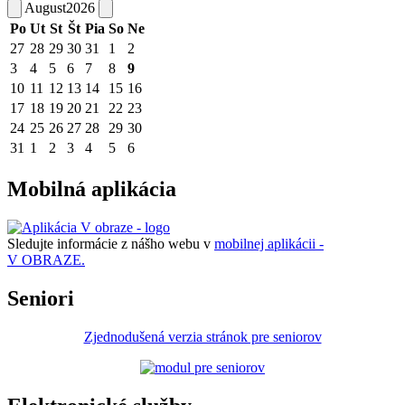
August
2026
Po
Ut
St
Št
Pia
So
Ne
27
28
29
30
31
1
2
3
4
5
6
7
8
9
10
11
12
13
14
15
16
17
18
19
20
21
22
23
24
25
26
27
28
29
30
31
1
2
3
4
5
6
Mobilná aplikácia
Sledujte informácie z nášho webu v
mobilnej aplikácii -
V OBRAZE.
Seniori
Zjednodušená verzia stránok pre seniorov