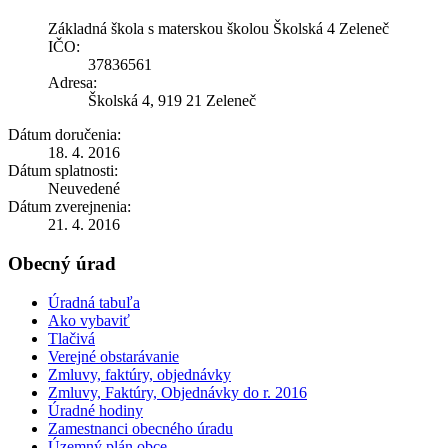
Základná škola s materskou školou Školská 4 Zeleneč
IČO:
37836561
Adresa:
Školská 4, 919 21 Zeleneč
Dátum doručenia:
18. 4. 2016
Dátum splatnosti:
Neuvedené
Dátum zverejnenia:
21. 4. 2016
Obecný úrad
Úradná tabuľa
Ako vybaviť
Tlačivá
Verejné obstarávanie
Zmluvy, faktúry, objednávky
Zmluvy, Faktúry, Objednávky do r. 2016
Úradné hodiny
Zamestnanci obecného úradu
Územný plán obce